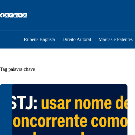
Pular
para
o
conteúdo
Rubens Baptista
Direito Autoral
Marcas e Patentes
Tag
palavra-chave