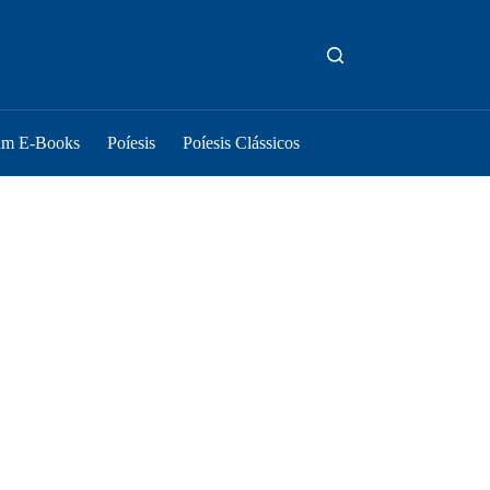
um E-Books
Poíesis
Poíesis Clássicos