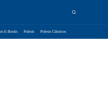
um E-Books
Poíesis
Poíesis Clássicos