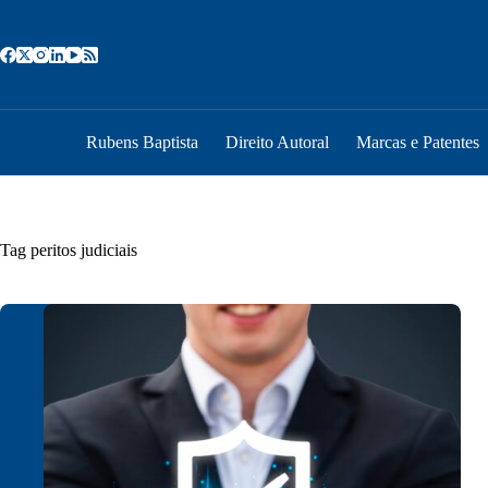
Pular
para
o
conteúdo
Rubens Baptista
Direito Autoral
Marcas e Patentes
Tag
peritos judiciais