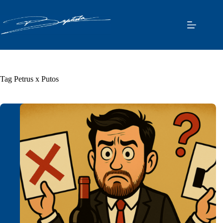
Pular
para
o
conteúdo
Tag
Petrus x Putos