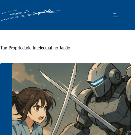
Pular
para
o
conteúdo
Tag
Propriedade Intelectual no Japão