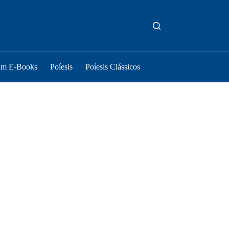
um E-Books
Poíesis
Poíesis Clássicos