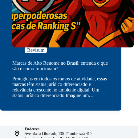
Revisum
Marcas de Alto Renome no Brasil: entenda o que
são e como funcionam?
Protegidas em todos os ramos de atividade, essas
marcas têm status jurídico diferenciado e
relevância crescente no ambiente digital. Um
status jurídico diferenciado Imagine um…
Endereço
Avenida da Liberdade, 130, 4º andar, sala 410.