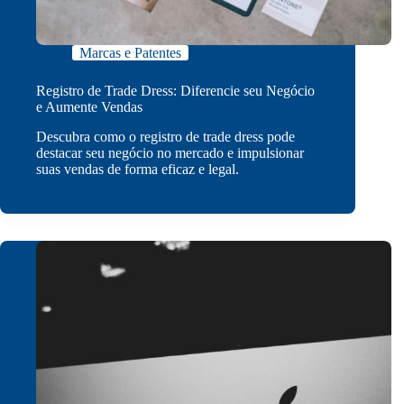
Marcas e Patentes
Registro de Trade Dress: Diferencie seu Negócio
e Aumente Vendas
Descubra como o registro de trade dress pode
destacar seu negócio no mercado e impulsionar
suas vendas de forma eficaz e legal.