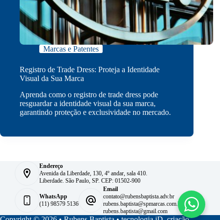
Marcas e Patentes
Registro de Trade Dress: Proteja a Identidade
Visual da Sua Marca
Aprenda como o registro de trade dress pode
resguardar a identidade visual da sua marca,
garantindo proteção e exclusividade no mercado.
Endereço
Avenida da Liberdade, 130, 4º andar, sala 410.
Liberdade. São Paulo, SP. CEP: 01502-900
Email
WhatsApp
contato@rubensbaptista.adv.br
(11) 98579 5136
rubens.baptista@spmarcas.com.br
rubens.baptista@gmail.com
Copyright © 2026 • Rubens Baptista •
tecnologia iD. criação