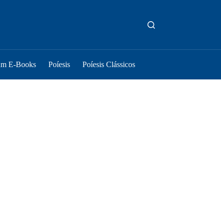
um E-Books
Poíesis
Poíesis Clássicos