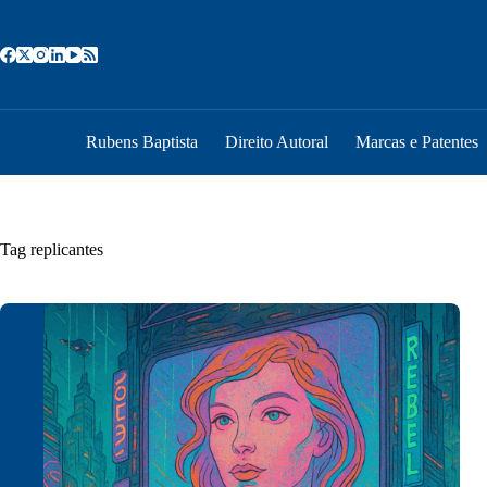
Pular
para
o
conteúdo
Rubens Baptista
Direito Autoral
Marcas e Patentes
Tag
replicantes