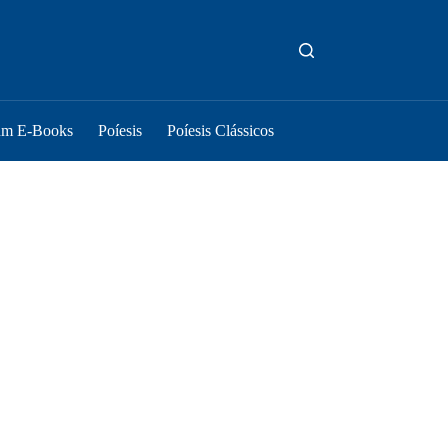
um E-Books
Poíesis
Poíesis Clássicos