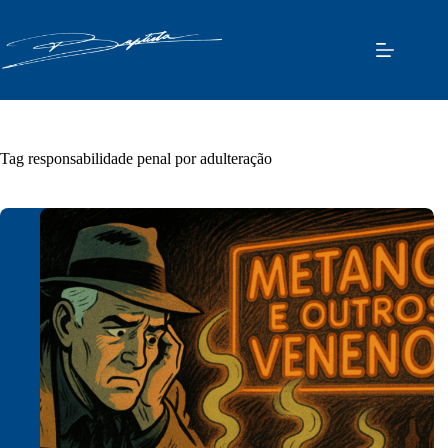
Pular
para
o
conteúdo
Tag
responsabilidade penal por adulteração