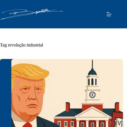
Pular
para
o
conteúdo
Tag
revolução industrial