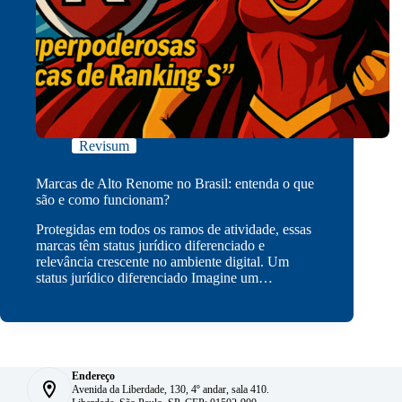
Revisum
Marcas de Alto Renome no Brasil: entenda o que
são e como funcionam?
Protegidas em todos os ramos de atividade, essas
marcas têm status jurídico diferenciado e
relevância crescente no ambiente digital. Um
status jurídico diferenciado Imagine um…
Endereço
Avenida da Liberdade, 130, 4º andar, sala 410.