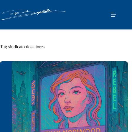
Pular
para
o
conteúdo
Tag
sindicato dos atores