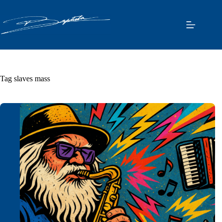
Pular
para
o
conteúdo
Tag
slaves mass