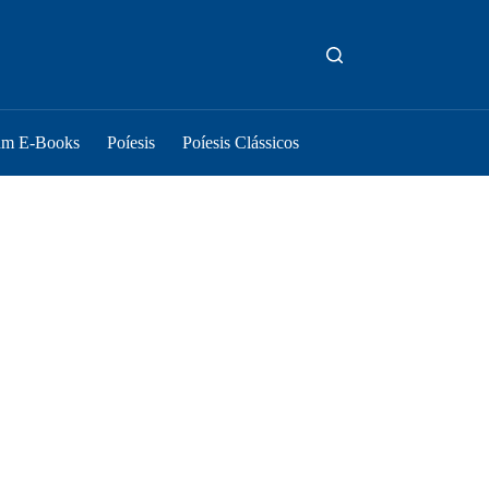
um E-Books
Poíesis
Poíesis Clássicos