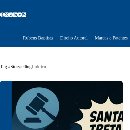
Pular
para
o
conteúdo
Rubens Baptista
Direito Autoral
Marcas e Patentes
Tag
#StorytellingJurídico