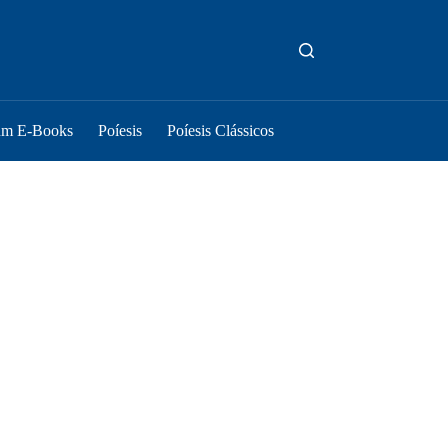
um E-Books
Poíesis
Poíesis Clássicos