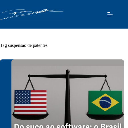
Pular
para
o
conteúdo
Tag
suspensão de patentes