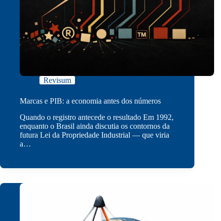
Revisum
Marcas e PIB: a economia antes dos números
Quando o registro antecede o resultado Em 1992,
enquanto o Brasil ainda discutia os contornos da
futura Lei da Propriedade Industrial — que viria
a…