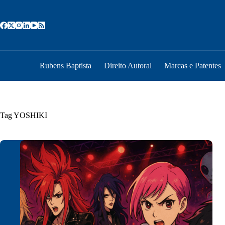
Pular
para
o
conteúdo
Rubens Baptista
Direito Autoral
Marcas e Patentes
Tag
YOSHIKI