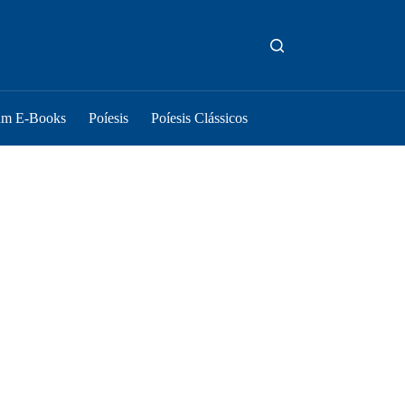
um E-Books
Poíesis
Poíesis Clássicos