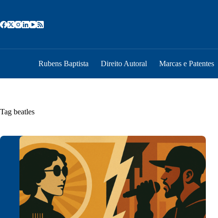
Pular
para
o
conteúdo
Rubens Baptista
Direito Autoral
Marcas e Patentes
Tag
beatles