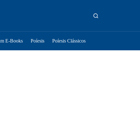
um E-Books
Poíesis
Poíesis Clássicos