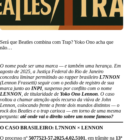
Será que Beatles combina com Trap? Yoko Ono acha que
não…
O nome pode ser uma marca — e também uma herança. Em
agosto de 2025, a Justiça Federal do Rio de Janeiro
concedeu liminar permitindo ao rapper brasileiro
L7NNON
(Lennon Frassetti) seguir com o pedido de registro de sua
marca junto ao
INPI
, suspenso por conflito com o nome
LENNON
, de titularidade de
Yoko Ono Lennon
. O caso
voltou a chamar atenção após recurso da viúva de John
Lennon, colocando frente a frente dois mundos distintos — o
rock dos Beatles e o trap carioca — em torno de uma mesma
pergunta:
até onde vai o direito sobre um nome famoso?
O CASO BRASILEIRO: L7NNON × LENNON
O processo nº
5077523-57.2025.4.02.5101
, em trâmite na
13ª