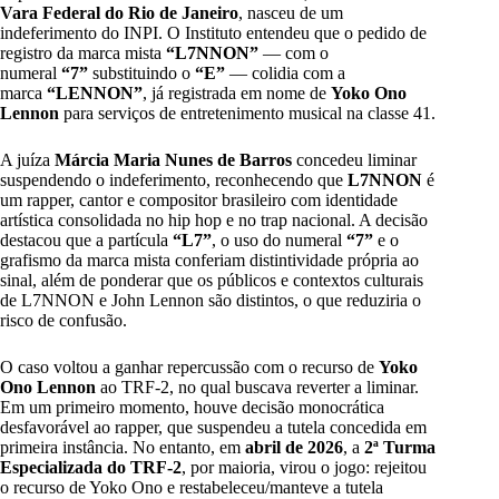
Vara Federal do Rio de Janeiro
, nasceu de um
indeferimento do INPI. O Instituto entendeu que o pedido de
registro da marca mista
“L7NNON”
— com o
numeral
“7”
substituindo o
“E”
— colidia com a
marca
“LENNON”
, já registrada em nome de
Yoko Ono
Lennon
para serviços de entretenimento musical na classe 41.
A juíza
Márcia Maria Nunes de Barros
concedeu liminar
suspendendo o indeferimento, reconhecendo que
L7NNON
é
um rapper, cantor e compositor brasileiro com identidade
artística consolidada no hip hop e no trap nacional. A decisão
destacou que a partícula
“L7”
, o uso do numeral
“7”
e o
grafismo da marca mista conferiam distintividade própria ao
sinal, além de ponderar que os públicos e contextos culturais
de L7NNON e John Lennon são distintos, o que reduziria o
risco de confusão.
O caso voltou a ganhar repercussão com o recurso de
Yoko
Ono Lennon
ao TRF-2, no qual buscava reverter a liminar.
Em um primeiro momento, houve decisão monocrática
desfavorável ao rapper, que suspendeu a tutela concedida em
primeira instância. No entanto, em
abril de 2026
, a
2ª Turma
Especializada do TRF-2
, por maioria, virou o jogo: rejeitou
o recurso de Yoko Ono e restabeleceu/manteve a tutela