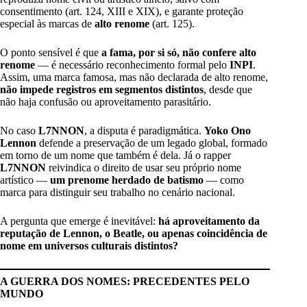
consentimento (art. 124, XIII e XIX), e garante proteção
especial às marcas de
alto renome
(art. 125).
O ponto sensível é que
a fama, por si só, não confere alto
renome
— é necessário reconhecimento formal pelo
INPI
.
Assim, uma marca famosa, mas não declarada de alto renome,
não impede registros em segmentos distintos
, desde que
não haja confusão ou aproveitamento parasitário.
No caso
L7NNON
, a disputa é paradigmática.
Yoko Ono
Lennon
defende a preservação de um legado global, formado
em torno de um nome que também é dela. Já o rapper
L7NNON
reivindica o direito de usar seu próprio nome
artístico —
um prenome herdado de batismo
— como
marca para distinguir seu trabalho no cenário nacional.
A pergunta que emerge é inevitável:
há aproveitamento da
reputação de Lennon, o Beatle, ou apenas coincidência de
nome em universos culturais distintos?
A GUERRA DOS NOMES: PRECEDENTES PELO
MUNDO