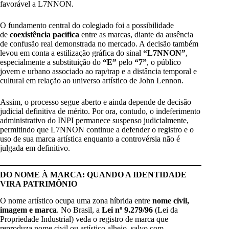
favorável a L7NNON.
O fundamento central do colegiado foi a possibilidade
de
coexistência pacífica
entre as marcas, diante da ausência
de confusão real demonstrada no mercado. A decisão também
levou em conta a estilização gráfica do sinal
“L7NNON”
,
especialmente a substituição do
“E”
pelo
“7”
, o público
jovem e urbano associado ao rap/trap e a distância temporal e
cultural em relação ao universo artístico de John Lennon.
Assim, o processo segue aberto e ainda depende de decisão
judicial definitiva de mérito. Por ora, contudo, o indeferimento
administrativo do INPI permanece suspenso judicialmente,
permitindo que L7NNON continue a defender o registro e o
uso de sua marca artística enquanto a controvérsia não é
julgada em definitivo.
DO NOME À MARCA: QUANDO A IDENTIDADE
VIRA PATRIMÔNIO
O nome artístico ocupa uma zona híbrida entre
nome civil,
imagem e marca
. No Brasil, a
Lei nº 9.279/96
(Lei da
Propriedade Industrial) veda o registro de marca que
reproduza nome civil ou artístico alheio, salvo com