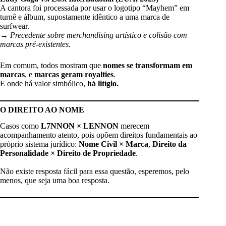
A cantora foi processada por usar o logotipo “Mayhem” em
turnê e álbum, supostamente idêntico a uma marca de
surfwear.
→
Precedente sobre merchandising artístico e colisão com
marcas pré-existentes.
Em comum, todos mostram que
nomes se transformam em
marcas
, e
marcas geram royalties
.
E onde há valor simbólico,
há litígio.
O DIREITO AO NOME
Casos como
L7NNON × LENNON
merecem
acompanhamento atento, pois opõem direitos fundamentais ao
próprio sistema jurídico:
Nome Civil × Marca
,
Direito da
Personalidade × Direito de Propriedade
.
Não existe resposta fácil para essa questão, esperemos, pelo
menos, que seja uma boa resposta.