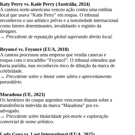
Katy Perry vs. Katie Perry (Austrália, 2024)
A cantora norte-americana venceu ação contra uma estilista
local que usava “Katie Perry” em roupas. O tribunal
reconheceu o uso artístico prévio e a notoriedade internacional
como fatores determinantes, invalidando o registro da
designer.
→
Precedente de reputação global superando direito local.
Beyoncé vs. Feyoncé (EUA, 2018)
A cantora processou uma empresa que vendia canecas e
roupas com o trocadilho “Feyoncé”. O tribunal entendeu que
havia paródia, mas reconheceu risco de diluição da marca de
celebridade.
→
Precedente sobre o limiar entre sátira e aproveitamento
parasitário.
Maradona (UE, 2023)
Os herdeiros do craque argentino venceram disputa sobre a
transferência indevida da marca “Maradona” por ex-
advogado.
→
Precedente sobre titularidade pós-morte e exploração
comercial de nome artístico.
Lady Gaga vs. Lost International (EUA, 2025)