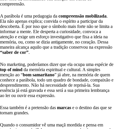
compreensão.
A parábola é uma pedagogia da
compreensão mobilizada
.
Ela não apenas explica; convida o espírito a participar da
descoberta. É por isso que o símbolo mais forte não se limita a
informar a mente. Ele desperta a curiosidade, convoca a
atenção e exige um esforço investigativo que fixa a ideia na
memória, ou, como se dizia antigamente, no coração. Dessa
maneira alcança aquilo que a tradição conservou na expressão
“saber de cor”
.
No marketing, poderíamos dizer que ela ocupa uma espécie de
top of mind
da memória espiritual e cultural. A simples
menção ao “
bom samaritano
” já abre, na memória de quem
conhece a parábola, todo um quadro de bondade, compaixão e
desprendimento. Não há necessidade de reprisá-la. Sua
essência já está gravada e essa será a sua primeira lembrança
ao ler ou ouvir essa expressão.
Essa também é a pretensão das
marcas
e o destino das que se
tornam grandes.
Quando o consumidor vê uma maçã mordida e pensa em