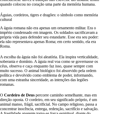
quando colocou no coração uma parte da memória humana.
Águias, cordeiros, tigres e dragões: o símbolo como memória
cultural
A águia romana não era apenas um ornamento militar. Era o
império condensado em imagem. Os soldados sacrificavam a
própria vida para defender seu estandarte. Esse era seu poder:
ela não representava apenas Roma; em certo sentido, ela era
Roma.
A escolha da águia não foi aleatória. Ela inspira verticalidade,
soberania e domínio. A águia real voa como se governasse os
céus, observa e caça enquanto faz isso, quase sempre com
muito sucesso. O animal biológico foi absorvido pela ordem
política e devolvido como emblema de poder, informando,
com uma estranha sinceridade, as intenções das legiões
romanas.
O
Cordeiro de Deus
percorre caminho semelhante, mas em
direção oposta. O cordeiro, em seu significado próprio, é um
animal manso, frágil, sacrificial. No campo religioso, passa a
concentrar inocência, entrega, redenção, sacrifício e salvação.
A fragilidade aparente torna-se força espiritual, diante do