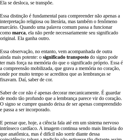
Ela se desloca, se transpõe.
Essa distinção é fundamental para compreender não apenas a
interpretação religiosa ou literária, mas também o fenômeno
marcário. Quando uma palavra comum passa a funcionar
como
marca
, ela não perde necessariamente seu significado
original. Ela ganha outro.
Essa observação, no entanto, vem acompanhada de outra
ainda mais potente: o
significado transposto
do signo pode
ter mais força na memória do que o significado próprio. Essa é
a compreensão mobilizada, que grava a memória no coração,
onde por muito tempo se acreditou que as lembranças se
fixavam. Daí, saber de cor.
Saber de cor não é apenas decorar mecanicamente. É guardar
de modo tão profundo que a lembrança parece vir do coração.
O signo se cumpre quando deixa de ser apenas compreendido
e passa a ser incorporado.
E pensar que, hoje, a ciência fala até em um sistema nervoso
intrínseco cardíaco. A imagem continua sendo mais literária do
que anatômica, mas é difícil não sorrir diante dessa
coincidência: talvez a tradição não estivesse tão distante assim