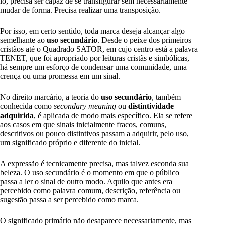
lo, precisa ser capaz de se transfigurar sem necessariamente
mudar de forma. Precisa realizar uma transposição.
Por isso, em certo sentido, toda marca deseja alcançar algo
semelhante ao
uso secundário
. Desde o peixe dos primeiros
cristãos até o Quadrado SATOR, em cujo centro está a palavra
TENET, que foi apropriado por leituras cristãs e simbólicas,
há sempre um esforço de condensar uma comunidade, uma
crença ou uma promessa em um sinal.
No direito marcário, a teoria do
uso secundário
, também
conhecida como
secondary meaning
ou
distintividade
adquirida
, é aplicada de modo mais específico. Ela se refere
aos casos em que sinais inicialmente fracos, comuns,
descritivos ou pouco distintivos passam a adquirir, pelo uso,
um significado próprio e diferente do inicial.
A expressão é tecnicamente precisa, mas talvez esconda sua
beleza. O uso secundário é o momento em que o público
passa a ler o sinal de outro modo. Aquilo que antes era
percebido como palavra comum, descrição, referência ou
sugestão passa a ser percebido como marca.
O significado primário não desaparece necessariamente, mas