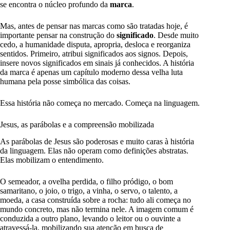
se encontra o núcleo profundo da
marca
.
Mas, antes de pensar nas marcas como são tratadas hoje, é
importante pensar na construção do
significado
. Desde muito
cedo, a humanidade disputa, apropria, desloca e reorganiza
sentidos. Primeiro, atribui significados aos signos. Depois,
insere novos significados em sinais já conhecidos. A história
da marca é apenas um capítulo moderno dessa velha luta
humana pela posse simbólica das coisas.
Essa história não começa no mercado. Começa na linguagem.
Jesus, as parábolas e a compreensão mobilizada
As parábolas de Jesus são poderosas e muito caras à história
da linguagem. Elas não operam como definições abstratas.
Elas mobilizam o entendimento.
O semeador, a ovelha perdida, o filho pródigo, o bom
samaritano, o joio, o trigo, a vinha, o servo, o talento, a
moeda, a casa construída sobre a rocha: tudo ali começa no
mundo concreto, mas não termina nele. A imagem comum é
conduzida a outro plano, levando o leitor ou o ouvinte a
atravessá-la, mobilizando sua atenção em busca de