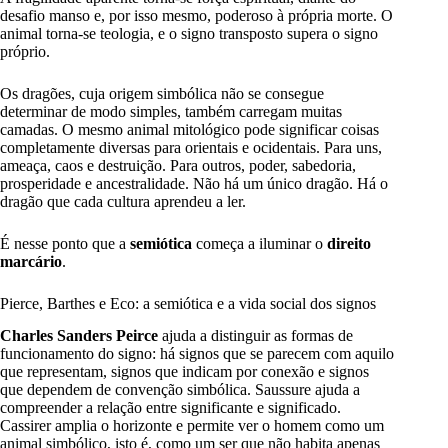
desafio manso e, por isso mesmo, poderoso à própria morte. O
animal torna-se teologia, e o signo transposto supera o signo
próprio.
Os dragões, cuja origem simbólica não se consegue
determinar de modo simples, também carregam muitas
camadas. O mesmo animal mitológico pode significar coisas
completamente diversas para orientais e ocidentais. Para uns,
ameaça, caos e destruição. Para outros, poder, sabedoria,
prosperidade e ancestralidade. Não há um único dragão. Há o
dragão que cada cultura aprendeu a ler.
É nesse ponto que a
semiótica
começa a iluminar o
direito
marcário
.
Pierce, Barthes e Eco: a semiótica e a vida social dos signos
Charles Sanders Peirce
ajuda a distinguir as formas de
funcionamento do signo: há signos que se parecem com aquilo
que representam, signos que indicam por conexão e signos
que dependem de convenção simbólica. Saussure ajuda a
compreender a relação entre significante e significado.
Cassirer amplia o horizonte e permite ver o homem como um
animal simbólico, isto é, como um ser que não habita apenas