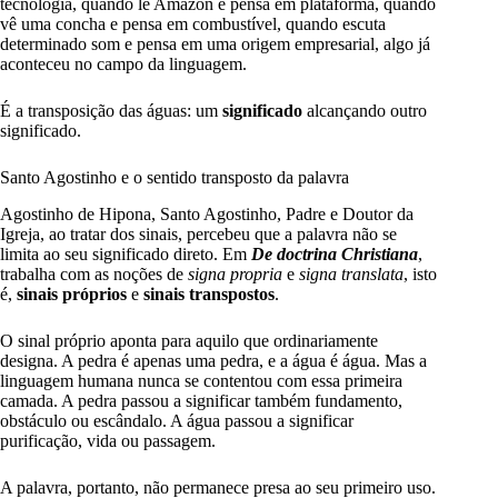
tecnologia, quando lê Amazon e pensa em plataforma, quando
vê uma concha e pensa em combustível, quando escuta
determinado som e pensa em uma origem empresarial, algo já
aconteceu no campo da linguagem.
É a transposição das águas: um
significado
alcançando outro
significado.
Santo Agostinho e o sentido transposto da palavra
Agostinho de Hipona, Santo Agostinho, Padre e Doutor da
Igreja, ao tratar dos sinais, percebeu que a palavra não se
limita ao seu significado direto. Em
De doctrina Christiana
,
trabalha com as noções de
signa propria
e
signa translata
, isto
é,
sinais próprios
e
sinais transpostos
.
O sinal próprio aponta para aquilo que ordinariamente
designa. A pedra é apenas uma pedra, e a água é água. Mas a
linguagem humana nunca se contentou com essa primeira
camada. A pedra passou a significar também fundamento,
obstáculo ou escândalo. A água passou a significar
purificação, vida ou passagem.
A palavra, portanto, não permanece presa ao seu primeiro uso.