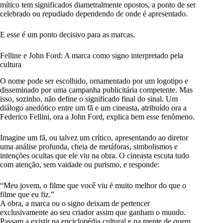
mítico tem significados diametralmente opostos, a ponto de ser
celebrado ou repudiado dependendo de onde é apresentado.
E esse é um ponto decisivo para as marcas.
Felline e John Ford: A marca como signo interpretado pela
cultura
O nome pode ser escolhido, ornamentado por um logotipo e
disseminado por uma campanha publicitária competente. Mas
isso, sozinho, não define o significado final do sinal. Um
diálogo anedótico entre um fã e um cineasta, atribuído ora a
Federico Fellini, ora a John Ford, explica bem esse fenômeno.
Imagine um fã, ou talvez um crítico, apresentando ao diretor
uma análise profunda, cheia de metáforas, simbolismos e
intenções ocultas que ele viu na obra. O cineasta escuta tudo
com atenção, sem vaidade ou purismo, e responde:
“Meu jovem, o filme que você viu é muito melhor do que o
filme que eu fiz.”
A obra, a marca ou o signo deixam de pertencer
exclusivamente ao seu criador assim que ganham o mundo.
Passam a existir na enciclopédia cultural e na mente de quem