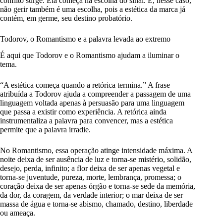
conflito surge. Ela começa na escolha do sinal. E, nesse caso,
não gerir também é uma escolha, pois a estética da marca já
contém, em germe, seu destino probatório.
Todorov, o Romantismo e a palavra levada ao extremo
É aqui que Todorov e o Romantismo ajudam a iluminar o
tema.
“A estética começa quando a retórica termina.” A frase
atribuída a Todorov ajuda a compreender a passagem de uma
linguagem voltada apenas à persuasão para uma linguagem
que passa a existir como experiência. A retórica ainda
instrumentaliza a palavra para convencer, mas a estética
permite que a palavra irradie.
No Romantismo, essa operação atinge intensidade máxima. A
noite deixa de ser ausência de luz e torna-se mistério, solidão,
desejo, perda, infinito; a flor deixa de ser apenas vegetal e
torna-se juventude, pureza, morte, lembrança, promessa; o
coração deixa de ser apenas órgão e torna-se sede da memória,
da dor, da coragem, da verdade interior; o mar deixa de ser
massa de água e torna-se abismo, chamado, destino, liberdade
ou ameaça.