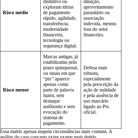
distintivo ou
diluição,
exploram ideias
aproveitamento
Risco médio
de pagamento
parasitário ou
rápido, agilidade,
associação
transferência,
indevida, mesmo
modernidade
fora do setor
financeira,
financeiro.
tecnologia ou
segurança digital.
Marcas antigas, já
estabilizadas pelo
prazo quinquenal,
Defesa mais
ou sinais em que
robusta,
“pix” aparece
especialmente
apenas como
pela prescrição da
Risco menor
parte de palavra
ação de nulidade
maior, sem
e pela ausência de
destaque
uso marcário
autônomo e sem
ligado ao Pix
evocação do
oficial.
sistema de
pagamento.
Essa matriz apenas mapeia circunstâncias mais comuns. A
análise do caso concreto exige exame mais detido,