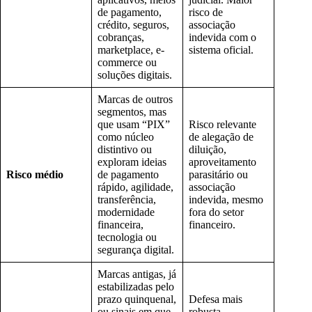
de pagamento,
risco de
crédito, seguros,
associação
cobranças,
indevida com o
marketplace, e-
sistema oficial.
commerce ou
soluções digitais.
Marcas de outros
segmentos, mas
que usam “PIX”
Risco relevante
como núcleo
de alegação de
distintivo ou
diluição,
exploram ideias
aproveitamento
Risco médio
de pagamento
parasitário ou
rápido, agilidade,
associação
transferência,
indevida, mesmo
modernidade
fora do setor
financeira,
financeiro.
tecnologia ou
segurança digital.
Marcas antigas, já
estabilizadas pelo
prazo quinquenal,
Defesa mais
ou sinais em que
robusta,