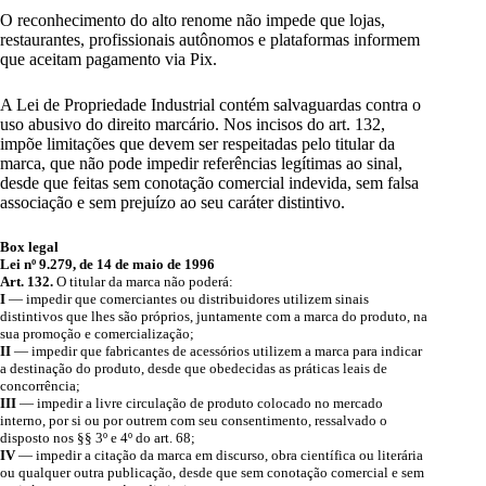
O reconhecimento do alto renome não impede que lojas,
restaurantes, profissionais autônomos e plataformas informem
que aceitam pagamento via Pix.
A Lei de Propriedade Industrial contém salvaguardas contra o
uso abusivo do direito marcário. Nos incisos do art. 132,
impõe limitações que devem ser respeitadas pelo titular da
marca, que não pode impedir referências legítimas ao sinal,
desde que feitas sem conotação comercial indevida, sem falsa
associação e sem prejuízo ao seu caráter distintivo.
Box legal
Lei nº 9.279, de 14 de maio de 1996
Art. 132.
O titular da marca não poderá:
I
— impedir que comerciantes ou distribuidores utilizem sinais
distintivos que lhes são próprios, juntamente com a marca do produto, na
sua promoção e comercialização;
II
— impedir que fabricantes de acessórios utilizem a marca para indicar
a destinação do produto, desde que obedecidas as práticas leais de
concorrência;
III
— impedir a livre circulação de produto colocado no mercado
interno, por si ou por outrem com seu consentimento, ressalvado o
disposto nos §§ 3º e 4º do art. 68;
IV
— impedir a citação da marca em discurso, obra científica ou literária
ou qualquer outra publicação, desde que sem conotação comercial e sem