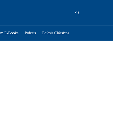
um E-Books
Poíesis
Poíesis Clássicos