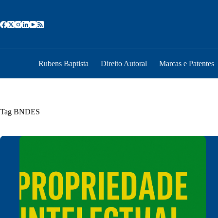
Pular
para
o
conteúdo
Rubens Baptista
Direito Autoral
Marcas e Patentes
Tag
BNDES