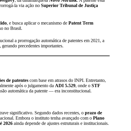
 Wegovy
, da dinamarquesa
Novo Nordisk
. A patente está
rorrogá-la via ação no
Superior Tribunal de Justiça
dido
, e busca aplicar o mecanismo de
Patent Term
o no Brasil.
tucional a prorrogação automática de patentes em 2021, a
, gerando precedentes importantes.
es de patentes
com base em atrasos do INPI. Entretanto,
cialmente após o julgamento da
ADI 5.529
, onde o
STF
são automática da patente — era inconstitucional.
rave significativo. Segundo dados recentes, o
prazo de
nacional. Embora o instituto tenha avançado com o
Plano
té 2026
ainda depende de ajustes estruturais e institucionais.