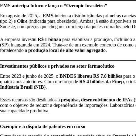
EMS antecipa futuro e lança o “Ozempic brasileiro”
Em agosto de 2025, a
EMS
iniciou a distribuição das primeiras caneta
tipo 2) e
Olire
(indicada para obesidade). Ambas já estão disponíveis e
Sudeste, com preços que chegam a um terço daqueles cobrados pelo
O
A empresa investiu
R$
1 bilh
ã
o
para viabilizar a produção, incluindo 
(SP), inaugurada em 2024. Trata-se de um exemplo concreto de como a i
fortalecendo a
produção local de alto valor agregado
.
Investimentos públicos e privados no setor farmacêutico
Entre 2023 e junho de 2025, o
BNDES liberou R$ 7,8 bilhões
para o
quatro anos anteriores. Com o reforço de
R$ 4 bilhões da Finep
, o to
Indústria Brasil (NIB)
.
Esses recursos são destinados à
pesquisa, desenvolvimento de IFAs 
com o objetivo de reduzir a dependência de importações. Laboratório
sua capacidade produtiva.
Ozempic e a disputa de patentes em curso