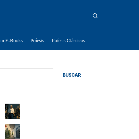
um E-Books
Poíesis
Poíesis Clássicos
squisar
BUSCAR
osts Recentes
As coisas são como são
O Tratado de Budapeste e o novo gargalo
brasileiro