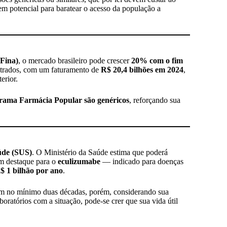
m potencial para baratear o acesso da população a
 Fina)
, o mercado brasileiro pode crescer
20% com o fim
istrados, com um faturamento de
R$ 20,4 bilhões em 2024
,
erior.
grama Farmácia Popular são genéricos
, reforçando sua
úde (SUS)
. O Ministério da Saúde estima que poderá
m destaque para o
eculizumabe
— indicado para doenças
$ 1 bilhão por ano
.
tem no mínimo duas décadas, porém, considerando sua
ratórios com a situação, pode-se crer que sua vida útil