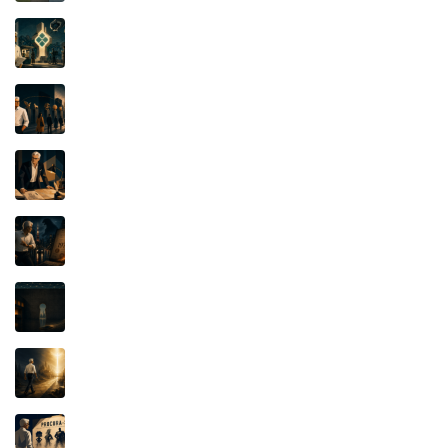
PIX: quando uma marca de alto renome vira
questão de soberania
A Luta pelo Significado: a função essencial da
marca é distinguir
Iluminismo e Propriedade Intelectual: a lâmpada
que não se apagou
ULTRASEVEN, ULTRAMAN E O CONTRATO
KAIJU: O Documento de 1976
IFOOD x KEETA: O SEGREDO, O APLICATIVO
E A JUSTIÇA
PROSPERIDADE BÍBLICA: o dinheiro, o poder e
a verdadeira fonte da riqueza
QUANDO O PERSONAGEM PAGA A CONTA:
Mafalda, Pato Donald e o poder invisível do
catálogo