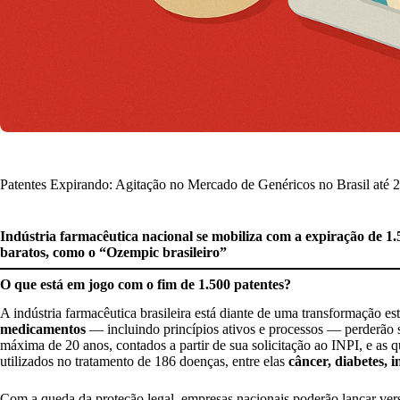
Patentes Expirando: Agitação no Mercado de Genéricos no Brasil até 
Indústria farmacêutica nacional se mobiliza com a expiração de 1
baratos, como o “Ozempic brasileiro”
O que está em jogo com o fim de 1.500 patentes?
A indústria farmacêutica brasileira está diante de uma transformação e
medicamentos
— incluindo princípios ativos e processos — perderão 
máxima de 20 anos, contados a partir de sua solicitação ao INPI, e as 
utilizados no tratamento de 186 doenças, entre elas
câncer, diabetes, i
Com a queda da proteção legal, empresas nacionais poderão lançar vers