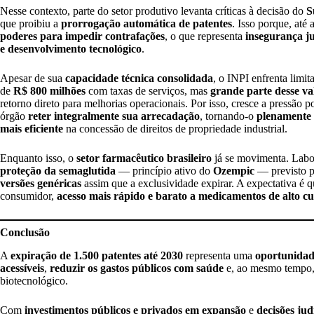
Nesse contexto, parte do setor produtivo levanta críticas à decisão do
S
que proibiu a
prorrogação automática de patentes
. Isso porque, até
poderes para impedir contrafações
, o que representa
insegurança ju
e desenvolvimento tecnológico
.
Apesar de sua
capacidade técnica consolidada
, o INPI enfrenta limi
de
R$ 800 milhões
com taxas de serviços, mas
grande parte desse va
retorno direto para melhorias operacionais. Por isso, cresce a pressão
órgão
reter integralmente sua arrecadação
, tornando-o
plenamente 
mais eficiente
na concessão de direitos de propriedade industrial.
Enquanto isso, o
setor farmacêutico brasileiro
já se movimenta. Labo
proteção da semaglutida
— princípio ativo do
Ozempic
— previsto 
versões genéricas
assim que a exclusividade expirar. A expectativa é q
consumidor,
acesso mais rápido e barato a medicamentos de alto cu
Conclusão
A
expiração de 1.500 patentes até 2030
representa uma
oportunidade
acessíveis
,
reduzir os gastos públicos com saúde
e, ao mesmo tempo
biotecnológico.
Com
investimentos públicos e privados em expansão
e
decisões jud