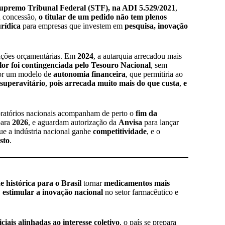
upremo Tribunal Federal (STF), na ADI 5.529/2021
,
 a concessão,
o titular de um pedido não tem plenos
rídica
para empresas que investem em
pesquisa, inovação
tações orçamentárias. Em
2024
, a autarquia arrecadou mais
lor foi contingenciada pelo Tesouro Nacional
, sem
 por um modelo de
autonomia financeira
, que permitiria ao
superavitário
,
pois arrecada muito mais do que custa
,
e
ratórios nacionais acompanham de perto o
fim da
para
2026
, e aguardam autorização da
Anvisa
para lançar
ue a indústria nacional ganhe
competitividade
, e o
sto
.
 histórica para o Brasil
tornar
medicamentos mais
,
estimular a inovação nacional
no setor farmacêutico e
iciais alinhadas ao interesse coletivo
, o país se prepara