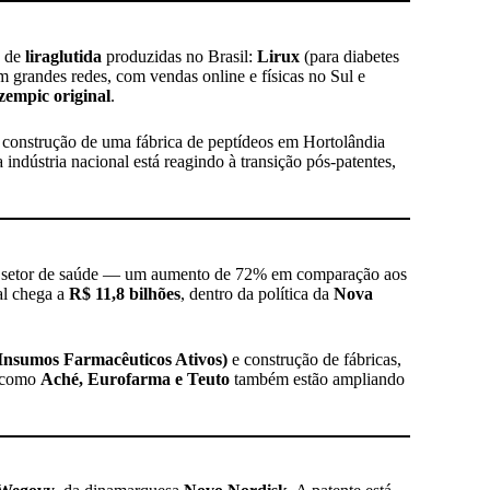
s de
liraglutida
produzidas no Brasil:
Lirux
(para diabetes
m grandes redes, com vendas online e físicas no Sul e
zempic original
.
a construção de uma fábrica de peptídeos em Hortolândia
ndústria nacional está reagindo à transição pós-patentes,
 setor de saúde — um aumento de 72% em comparação aos
tal chega a
R$ 11,8 bilhões
, dentro da política da
Nova
(Insumos Farmacêuticos Ativos)
e construção de fábricas,
s como
Aché, Eurofarma e Teuto
também estão ampliando