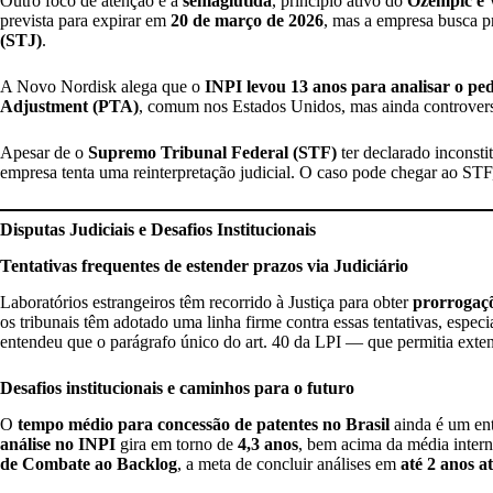
Outro foco de atenção é a
semaglutida
, princípio ativo do
Ozempic e
prevista para expirar em
20 de março de 2026
, mas a empresa busca p
(STJ)
.
A Novo Nordisk alega que o
INPI levou 13 anos para analisar o pe
Adjustment (PTA)
, comum nos Estados Unidos, mas ainda controvers
Apesar de o
Supremo Tribunal Federal (STF)
ter declarado inconsti
empresa tenta uma reinterpretação judicial. O caso pode chegar ao STF
Disputas Judiciais e Desafios Institucionais
Tentativas frequentes de estender prazos via Judiciário
Laboratórios estrangeiros têm recorrido à Justiça para obter
prorrogaçõ
os tribunais têm adotado uma linha firme contra essas tentativas, espe
entendeu que o parágrafo único do art. 40 da LPI — que permitia exten
Desafios institucionais e caminhos para o futuro
O
tempo médio para concessão de patentes no Brasil
ainda é um ent
análise no INPI
gira em torno de
4,3 anos
, bem acima da média inter
de Combate ao Backlog
, a meta de concluir análises em
até 2 anos a