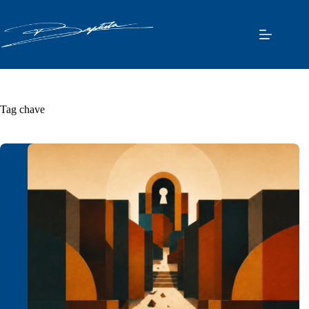
Pular
para
o
conteúdo
Tag
chave