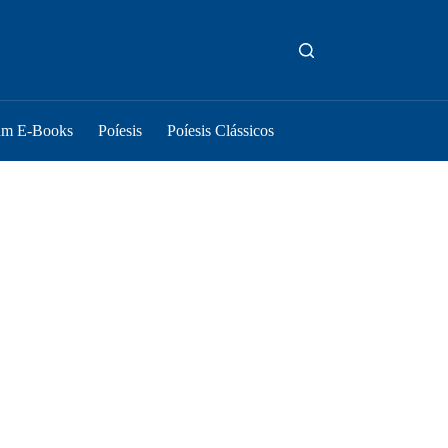
um E-Books
Poíesis
Poíesis Clássicos