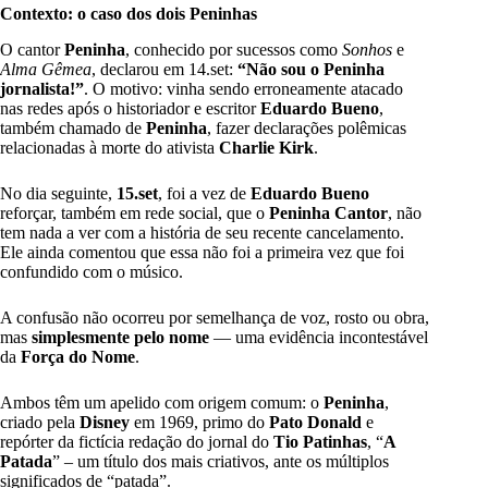
Contexto: o caso dos dois Peninhas
O cantor
Peninha
, conhecido por sucessos como
Sonhos
e
Alma Gêmea
, declarou em 14.set:
“Não sou o Peninha
jornalista!”
. O motivo: vinha sendo erroneamente atacado
nas redes após o historiador e escritor
Eduardo Bueno
,
também chamado de
Peninha
, fazer declarações polêmicas
relacionadas à morte do ativista
Charlie Kirk
.
No dia seguinte,
15.set
, foi a vez de
Eduardo Bueno
reforçar, também em rede social, que o
Peninha Cantor
, não
tem nada a ver com a história de seu recente cancelamento.
Ele ainda comentou que essa não foi a primeira vez que foi
confundido com o músico.
A confusão não ocorreu por semelhança de voz, rosto ou obra,
mas
simplesmente pelo nome
— uma evidência incontestável
da
Força do Nome
.
Ambos têm um apelido com origem comum: o
Peninha
,
criado pela
Disney
em 1969, primo do
Pato Donald
e
repórter da fictícia redação do jornal do
Tio Patinhas
, “
A
Patada
” – um título dos mais criativos, ante os múltiplos
significados de “patada”.