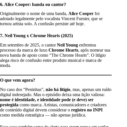
6. Alice Cooper: banda ou cantor?
Originalmente o nome de uma banda,
Alice Cooper
foi
adotado legalmente pelo vocalista Vincent Furnier, que se
tornou artista solo. A confusão persiste até hoje.
7. Neil Young x Chrome Hearts (2025)
Em setembro de 2025, o cantor
Neil Young
enfrentou
processo da marca de luxo
Chrome Hearts
, após nomear sua
nova banda de apoio como “The Chrome Hearts”. O litígio
alega risco de confusão entre produto musical e marca de
moda.
O que vem agora?
No caso dos “Peninhas”,
não há litígio
, mas, apenas um ruído
digital indesejado. Mas o episódio deixa uma lição valiosa:
nome é identidade, e identidade pode (e deve) ser
protegida
como marca. Artistas, comunicadores e criadores
de conteúdo digital devem considerar o
registro no INPI
como medida estratégica — não apenas jurídica.
Esse caso também serve de alerta para quem pensa em surfar