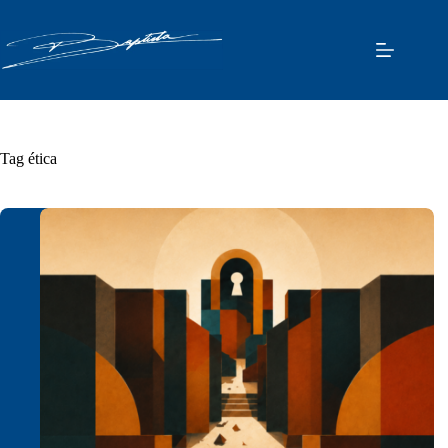
Pular
para
o
conteúdo
Tag
ética