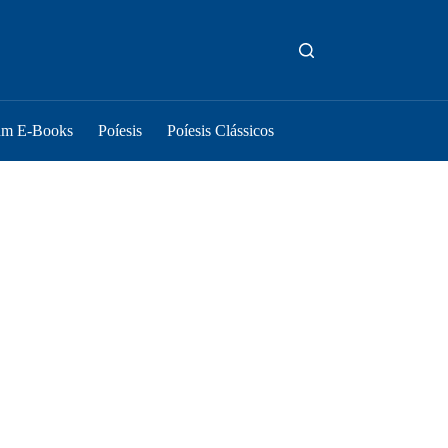
um E-Books
Poíesis
Poíesis Clássicos