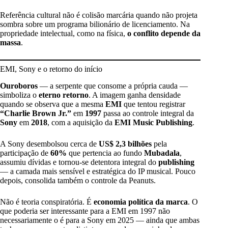
Referência cultural não é colisão marcária quando não projeta
sombra sobre um programa bilionário de licenciamento. Na
propriedade intelectual, como na física,
o conflito depende da
massa
.
EMI, Sony e o retorno do início
Ouroboros
— a serpente que consome a própria cauda —
simboliza o
eterno retorno
. A imagem ganha densidade
quando se observa que a mesma
EMI
que tentou registrar
“Charlie Brown Jr.”
em
1997
passa ao controle integral da
Sony
em
2018
, com a aquisição da
EMI Music Publishing
.
A Sony desembolsou cerca de
US$ 2,3 bilhões
pela
participação de
60%
que pertencia ao fundo
Mubadala
,
assumiu dívidas e tornou-se detentora integral do
publishing
— a camada mais sensível e estratégica do IP musical. Pouco
depois, consolida também o controle da Peanuts.
Não é teoria conspiratória. É
economia política da marca
. O
que poderia ser interessante para a EMI em 1997 não
necessariamente o é para a Sony em 2025 — ainda que ambas