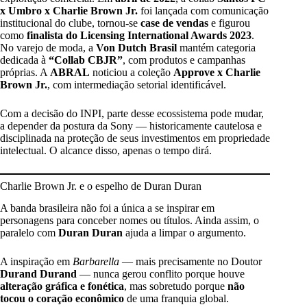
x Umbro x Charlie Brown Jr.
foi lançada com comunicação
institucional do clube, tornou-se
case de vendas
e figurou
como
finalista do Licensing International Awards 2023
.
No varejo de moda, a
Von Dutch Brasil
mantém categoria
dedicada à
“Collab CBJR”
, com produtos e campanhas
próprias. A
ABRAL
noticiou a coleção
Approve x Charlie
Brown Jr.
, com intermediação setorial identificável.
Com a decisão do INPI, parte desse ecossistema pode mudar,
a depender da postura da Sony — historicamente cautelosa e
disciplinada na proteção de seus investimentos em propriedade
intelectual. O alcance disso, apenas o tempo dirá.
Charlie Brown Jr. e o espelho de Duran Duran
A banda brasileira não foi a única a se inspirar em
personagens para conceber nomes ou títulos. Ainda assim, o
paralelo com
Duran Duran
ajuda a limpar o argumento.
A inspiração em
Barbarella
— mais precisamente no Doutor
Durand Durand
— nunca gerou conflito porque houve
alteração gráfica e fonética
, mas sobretudo porque
não
tocou o coração econômico
de uma franquia global.