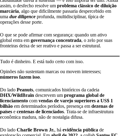
causalidade direta a sustentar — e isso importa ser dito. Ainda
assim, o desfecho resolve um
problema clássico de diluição
marcária
, algo que dificilmente passaria despercebido em
uma
due diligence
profunda, multidisciplinar, típica de
operações desse porte.
O que se pode afirmar com segurança: quando um ativo
global entra em
governança concentrada
, o zelo por suas
fronteiras deixa de ser reativo e passa a ser estrutural.
Tudo é dinheiro. E está tudo certo com isso.
Opinões não sustentam marcas ou movem interesses;
números fazem isso
.
Do lado
Peanuts
, comunicados históricos da cadeia
DHX/WildBrain
descrevem um
programa global de
licenciamento
com
vendas de varejo superiores a US$ 1
bilhão
em determinados períodos, presença em
dezenas de
países
e
centenas de licenciados
. Trata-se de infraestrutura
econômica madura, não de nostalgia difusa.
Do lado
Charlie Brown Jr.
, há
evidência pública
de
exploração comercial. Em
abril de 2022
, a collab
Santos FC