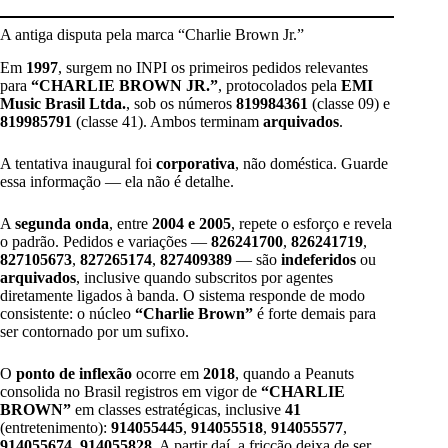
A antiga disputa pela marca “Charlie Brown Jr.”
Em
1997
, surgem no INPI os primeiros pedidos relevantes
para
“CHARLIE BROWN JR.”
, protocolados pela
EMI
Music Brasil Ltda.
, sob os números
819984361
(classe 09) e
819985791
(classe 41). Ambos terminam
arquivados
.
A tentativa inaugural foi
corporativa
, não doméstica. Guarde
essa informação — ela não é detalhe.
A
segunda onda
, entre
2004 e 2005
, repete o esforço e revela
o padrão. Pedidos e variações —
826241700
,
826241719
,
827105673
,
827265174
,
827409389
— são
indeferidos
ou
arquivados
, inclusive quando subscritos por agentes
diretamente ligados à banda. O sistema responde de modo
consistente: o núcleo
“Charlie Brown”
é forte demais para
ser contornado por um sufixo.
O
ponto de inflexão
ocorre em
2018
, quando a Peanuts
consolida no Brasil registros em vigor de
“CHARLIE
BROWN”
em classes estratégicas, inclusive
41
(entretenimento):
914055445
,
914055518
,
914055577
,
914055674
,
914055828
. A partir daí, a fricção deixa de ser