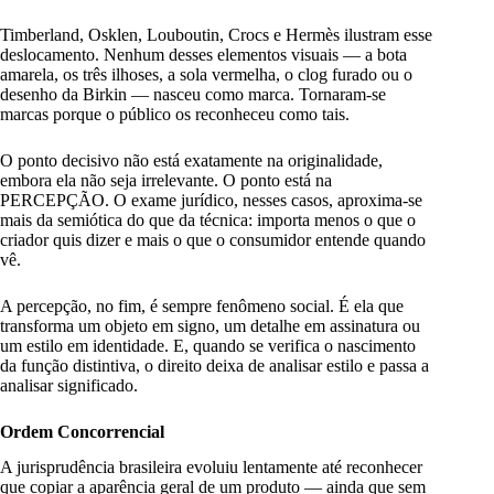
Timberland, Osklen, Louboutin, Crocs e Hermès ilustram esse
deslocamento. Nenhum desses elementos visuais — a bota
amarela, os três ilhoses, a sola vermelha, o clog furado ou o
desenho da Birkin — nasceu como marca. Tornaram-se
marcas porque o público os reconheceu como tais.
O ponto decisivo não está exatamente na originalidade,
embora ela não seja irrelevante. O ponto está na
PERCEPÇÃO. O exame jurídico, nesses casos, aproxima-se
mais da semiótica do que da técnica: importa menos o que o
criador quis dizer e mais o que o consumidor entende quando
vê.
A percepção, no fim, é sempre fenômeno social. É ela que
transforma um objeto em signo, um detalhe em assinatura ou
um estilo em identidade. E, quando se verifica o nascimento
da função distintiva, o direito deixa de analisar estilo e passa a
analisar significado.
Ordem Concorrencial
A jurisprudência brasileira evoluiu lentamente até reconhecer
que copiar a aparência geral de um produto — ainda que sem