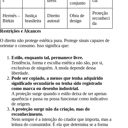
s
dress
cia
conjunto
Proteção
Hermès –
Justiça
Direito
Obra de
reconheci
Birkin
brasileira
autoral
design
da
Restrições e Alcances
O direito não protege estética pura. Protege sinais capazes de
orientar o consumo. Isso significa que:
Estilo, enquanto tal, permanece livre.
Tendência, forma e escolha estética não são, por si,
exclusivas de ninguém. A moda depende dessa
liberdade.
Pode ser copiado, a menos que tenha adquirido
significado secundário ou tenha sido registrado
como marca ou desenho industrial.
A proteção surge quando o estilo deixa de ser apenas
aparência e passa ou possa funcionar como indicativo
de origem.
A proteção surge não da criação, mas do
reconhecimento.
Nem sempre é a intenção do criador que importa, mas a
leitura do consumidor. É ela que determina se a forma