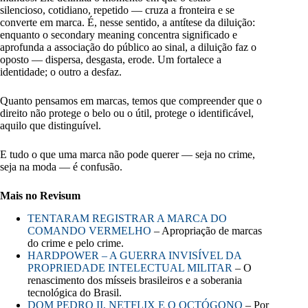
silencioso, cotidiano, repetido — cruza a fronteira e se
converte em marca. É, nesse sentido, a antítese da diluição:
enquanto o secondary meaning concentra significado e
aprofunda a associação do público ao sinal, a diluição faz o
oposto — dispersa, desgasta, erode. Um fortalece a
identidade; o outro a desfaz.
Quanto pensamos em marcas, temos que compreender que o
direito não protege o belo ou o útil, protege o identificável,
aquilo que distinguível.
E tudo o que uma marca não pode querer — seja no crime,
seja na moda — é confusão.
Mais no Revisum
TENTARAM REGISTRAR A MARCA DO
COMANDO VERMELHO
– Apropriação de marcas
do crime e pelo crime.
HARDPOWER – A GUERRA INVISÍVEL DA
PROPRIEDADE INTELECTUAL MILITAR
– O
renascimento dos mísseis brasileiros e a soberania
tecnológica do Brasil.
DOM PEDRO II, NETFLIX E O OCTÓGONO
– Por