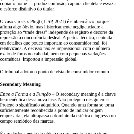
copiar o nome — produz confusão, captura clientela e esvazia
o esforço distintivo do titular.
O caso Crocs x Plugt (TJSP, 2021) é emblemático porque
afirma algo óbvio, mas historicamente negligenciado: a
proteção ao “trade dress” independe de registro e decorre da
repressão à concorrência desleal. A perícia técnica, centrada
em detalhes que pouco importam ao consumidor real, foi
relativizada. A decisão não se impressionou com o número
exato de furos no cabedal, nem com pequenas variações
cosméticas. Importou a impressão global.
O tribunal adotou o ponto de vista do consumidor comum.
Secondary Meaning
Entre a Forma e a Função
– O secondary meaning é a chave
hermenêutica dessa nova fase. Não protege o design em si.
Protege o significado adquirido. Quando uma forma se torna
suficientemente reconhecida a ponto de indicar origem
empresarial, ela ultrapassa o domínio da estética e ingressa no
campo semiótico das marcas.
É um deslocamento do objeto ou ornamento para o signo.