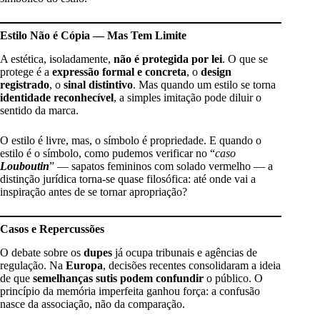
Estilo Não é Cópia — Mas Tem Limite
A estética, isoladamente,
não é protegida por lei
. O que se
protege é a
expressão formal e concreta
, o
design
registrado
, o
sinal distintivo
. Mas quando um estilo se torna
identidade reconhecível
, a simples imitação pode diluir o
sentido da marca.
O estilo é livre, mas, o símbolo é propriedade. E quando o
estilo é o símbolo, como pudemos verificar no “
caso
Louboutin
” — sapatos femininos com solado vermelho — a
distinção jurídica torna-se quase filosófica: até onde vai a
inspiração antes de se tornar apropriação?
Casos e Repercussões
O debate sobre os
dupes
já ocupa tribunais e agências de
regulação. Na
Europa
, decisões recentes consolidaram a ideia
de que
semelhanças sutis podem confundir
o público. O
princípio da memória imperfeita ganhou força: a confusão
nasce da associação, não da comparação.