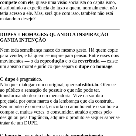
compete com ele
, quase uma visão socialista do capitalismo,
distribuindo a experiência do luxo a quem, normalmente, não
teria acesso a ele. Mas, será que com isso, também não está
matando o desejo?
DUPES × HOMAGES: QUANDO A INSPIRAÇÃO
GANHA INTENÇÃO
Nem toda semelhança nasce do mesmo gesto. Há quem copie
para vender, e há quem se inspire para pensar. Entre esses dois
movimentos — o da
reprodução
e o da
reverência
— existe
um abismo moral e jurídico que separa o
dupe
do
homage
.
O
dupe
é pragmático.
Não quer dialogar com o original, quer
substituí-lo
. Oferece
ao público a sensação de possuir o que não pode ter,
transformando desejo em mercadoria. Vive da sombra
projetada por outra marca e da lembrança que ela construiu.
Seu impulso é comercial, encurta o caminho entre o sonho e a
compra e, muitas vezes, o consumidor, atraído apenas pelo
design ou pela fragrância, adquire o produto se sequer saber se
tratar de um DUPE.
O
homage
, por outro lado, nasce de
reconhecimento
.