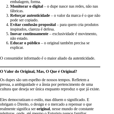
embalagem, forma.
Monitorar o digital
– o dupe nasce nas redes, não nas
fábricas.
Reforçar autenticidade
– o valor da marca é o que não
pode ser copiado.
Evitar confusão proposital
– para quem cria produtos
inspirados, clareza é defesa.
Inovar continuamente
– exclusividade é movimento,
não estado.
Educar o público
– o original também precisa se
explicar.
O consumidor informado é o maior aliado da autenticidade.
O Valor do Original, Mas, O Que é Original?
Os dupes são um espelho de nossos tempos. Refletem a
pressa, a ambiguidade e a ânsia por pertencimento de uma
cultura que deseja ser única enquanto reproduz o que já existe.
Eles democratizam o estilo, mas diluem o significado. E
obrigam o Direito, o design e o mercado a repensar o que
realmente significa ser
original
, nesse mundo de constante
releituras, onde, até mesmo o Futurista parece familiar.