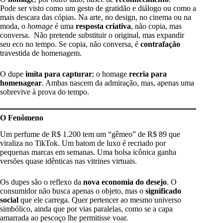
Pode ser visto como um gesto de gratidão e diálogo ou como a
mais descara das cópias. Na arte, no design, no cinema ou na
moda, o
homage
é uma
resposta criativa
, não copia, mas
conversa. Não pretende substituir o original, mas expandir
seu eco no tempo. Se copia, não conversa, é
contrafação
travestida de homenagem.
O dupe
imita para capturar
; o homage
recria para
homenagear
. Ambas nascem da admiração, mas, apenas uma
sobrevive à prova do tempo.
O Fenômeno
Um perfume de R$ 1.200 tem um “gêmeo” de R$ 89 que
viraliza no TikTok. Um batom de luxo é recriado por
pequenas marcas em semanas. Uma bolsa icônica ganha
versões quase idênticas nas vitrines virtuais.
Os dupes são o reflexo da
nova economia do desejo
. O
consumidor não busca apenas o objeto, mas o
significado
social
que ele carrega. Quer pertencer ao mesmo universo
simbólico, ainda que por vias paralelas, como se a capa
amarrada ao pescoço lhe permitisse voar.