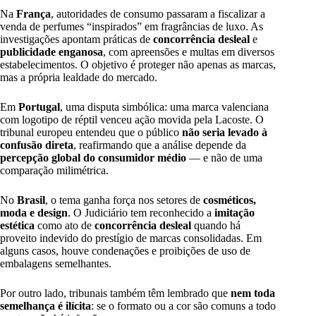
Na
França
, autoridades de consumo passaram a fiscalizar a
venda de perfumes “inspirados” em fragrâncias de luxo. As
investigações apontam práticas de
concorrência desleal
e
publicidade enganosa
, com apreensões e multas em diversos
estabelecimentos. O objetivo é proteger não apenas as marcas,
mas a própria lealdade do mercado.
Em
Portugal
, uma disputa simbólica: uma marca valenciana
com logotipo de réptil venceu ação movida pela Lacoste. O
tribunal europeu entendeu que o público
não seria levado à
confusão direta
, reafirmando que a análise depende da
percepção global do consumidor médio
— e não de uma
comparação milimétrica.
No
Brasil
, o tema ganha força nos setores de
cosméticos,
moda e design
. O Judiciário tem reconhecido a
imitação
estética
como ato de
concorrência desleal
quando há
proveito indevido do prestígio de marcas consolidadas. Em
alguns casos, houve condenações e proibições de uso de
embalagens semelhantes.
Por outro lado, tribunais também têm lembrado que
nem toda
semelhança é ilícita
: se o formato ou a cor são comuns a todo