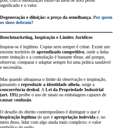
pois, com a banalização muito da ideia de luxo perde
significado e o valor.
Degeneração e diluição: o preço da semelhança.
Por quem
os sinos dobram?
Benchmarketing, Inspiração e Limites Jurídicos
Inspirar-se é legítimo. Copiar nem sempre é crime. Existe um
enorme território de
aprendizado competitivo
, onde a linha
entre imitação e a contrafação é bastante tênue, até porque,
observar, comparar e adaptar sempre foi uma prática saudável
e necessária.
Mas quando ultrapassa o limite da observação e inspiração,
passando a
reproduzir a identidade alheia
, surge a
concorrência desleal
. A
Lei da Propriedade Industrial
(art. 195)
proíbe o uso de sinais ou embalagens capazes de
causar confusão
.
O desafio do direito contemporâneo é distinguir o que é
inspiração legítima
do que é
apropriação indevida
e, no
meio disso, lidar com algo ainda mais complexo: o valor
simbólico do estilo.