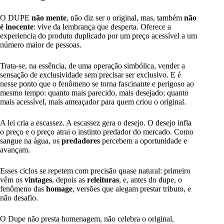
O DUPE
não mente
, não diz ser o original, mas, também
não
é inocente
: vive da lembrança que desperta. Oferece a
experiencia do produto duplicado por um preço acessível a um
número maior de pessoas.
Trata-se, na essência, de uma operação simbólica, vender a
sensação de exclusividade sem precisar ser exclusivo. E é
nesse ponto que o fenômeno se torna fascinante e perigoso ao
mesmo tempo: quanto mais parecido, mais desejado; quanto
mais acessível, mais ameaçador para quem criou o original.
A lei cria a escassez. A escassez gera o desejo. O desejo infla
o preço e o preço atrai o instinto predador do mercado. Como
sangue na água, os
predadores
percebem a oportunidade e
avançam.
Esses ciclos se repetem com precisão quase natural: primeiro
vêm os
vintages
, depois as
releituras
, e, antes do dupe, o
fenômeno das
homage
, versões que alegam prestar tributo, e
não desafio.
O Dupe não presta homenagem, não celebra o original,