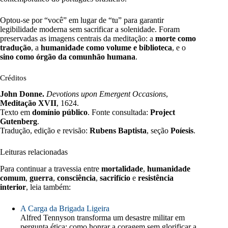
Optou-se por “você” em lugar de “tu” para garantir
legibilidade moderna sem sacrificar a solenidade. Foram
preservadas as imagens centrais da meditação: a
morte como
tradução
, a
humanidade como volume e biblioteca
, e o
sino como órgão da comunhão humana
.
Créditos
John Donne.
Devotions upon Emergent Occasions
,
Meditação XVII
, 1624.
Texto em
domínio público
. Fonte consultada:
Project
Gutenberg
.
Tradução, edição e revisão:
Rubens Baptista
, seção
Poíesis
.
Leituras relacionadas
Para continuar a travessia entre
mortalidade
,
humanidade
comum
,
guerra
,
consciência
,
sacrifício
e
resistência
interior
, leia também:
A Carga da Brigada Ligeira
Alfred Tennyson transforma um desastre militar em
pergunta ética: como honrar a coragem sem glorificar a