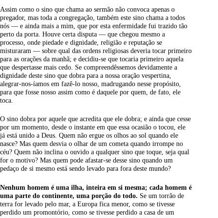
Assim como o sino que chama ao sermão não convoca apenas o
pregador, mas toda a congregação, também este sino chama a todos
nós — e ainda mais a mim, que por esta enfermidade fui trazido tão
perto da porta. Houve certa disputa — que chegou mesmo a
processo, onde piedade e dignidade, religião e reputação se
misturaram — sobre qual das ordens religiosas deveria tocar primeiro
para as orações da manhã; e decidiu-se que tocaria primeiro aquela
que despertasse mais cedo. Se compreendêssemos devidamente a
dignidade deste sino que dobra para a nossa oração vespertina,
alegrar-nos-íamos em fazê-lo nosso, madrugando nesse propósito,
para que fosse nosso assim como é daquele por quem, de fato, ele
toca.
O sino dobra por aquele que acredita que ele dobra; e ainda que cesse
por um momento, desde o instante em que essa ocasião o tocou, ele
já está unido a Deus. Quem não ergue os olhos ao sol quando ele
nasce? Mas quem desvia o olhar de um cometa quando irrompe no
céu? Quem não inclina o ouvido a qualquer sino que toque, seja qual
for o motivo? Mas quem pode afastar-se desse sino quando um
pedaço de si mesmo está sendo levado para fora deste mundo?
Nenhum homem é uma ilha, inteira em si mesma; cada homem é
uma parte do continente, uma porção do todo.
Se um torrão de
terra for levado pelo mar, a Europa fica menor, como se tivesse
perdido um promontório, como se tivesse perdido a casa de um