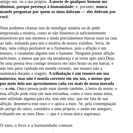
amigo seu, ou a sua própria.
A morte de qualquer homem me
diminui, porque pertenço à humanidade;
e, portanto,
nunca
mande perguntar por quem os sinos dobram — eles dobram por
você.
Nem podemos chamar isso de mendigar miséria ou de pedir
emprestada a miséria, como se não fôssemos já suficientemente
miseráveis por nós mesmos e ainda precisássemos buscar mais na casa
ao lado, tomando para nós a miséria de nossos vizinhos. Seria, de
fato, uma cobiça perdoável se o fizéssemos, pois a aflição é um
tesouro, e raramente alguém tem o bastante. Ninguém possui aflição
suficiente, a menos que por ela amadureça e se torne apto para Deus.
Se uma pessoa leva consigo tesouros em ouro bruto ou em barras, e
não tem parte cunhada em moeda corrente, seu tesouro não a
sustentará durante a viagem.
A tribulação é um tesouro em sua
natureza, mas não é moeda corrente em seu uso, a menos que
por meio dela nos aproximemos cada vez mais de nossa morada
— o céu.
Outra pessoa pode estar doente também, à beira da morte, e
essa aflição pode estar em suas entranhas, como o ouro numa mina,
sem utilidade alguma para ela; mas este sino, que me fala de sua
aflição, desenterra esse ouro e o aplica a mim. Se, pela contemplação
do perigo do outro, considero o meu próprio, e assim me asseguro,
voltando-me ao meu Deus — que é a nossa única segurança.
O sino, o livro e a humanidade comum