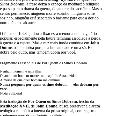
Sinos Dobram
, a frase deixa o espaço da meditação religiosa
e passa para o drama da guerra, do amor e do sacrifício. Mas o
centro permanece: ninguém morre sozinho, ninguém sofre
sozinho, ninguém está separado o bastante para que a dor do
outro não nos alcance.
O filme de 1943 ajudou a fixar essa memória no imaginário
popular, especialmente pela figura feminina associada à perda,
à guerra e à espera. Mas a raiz mais funda continua em
John
Donne
: o sino dobra porque a humanidade é uma só. Ele
dobra pelo outro, mas também dobra por você.
Fragmentos essenciais de Por Quem os Sinos Dobram
Nenhum homem é uma ilha.
Quando um homem morre, um capítulo é traduzido.
A morte de qualquer homem me diminui.
Nunca pergunte por quem os sinos dobram — eles dobram por
você.
Nota editorial
Esta tradução de
Por Quem os Sinos Dobram
, trecho da
Meditação XVII
, de
John Donne
, busca preservar a clareza
teológica e a música interna da prosa original, com registro
contemporâneo do português brasileiro.