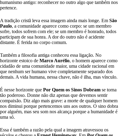
humanismo antigo: reconhecer no outro algo que também nos
pertence.
A tradição cristã leva essa imagem ainda mais longe. Em
São
Paulo
, a comunidade aparece como corpo: se um membro
sofre, todos sofrem com ele; se um membro é honrado, todos
participam de sua honra. A dor do outro não é acidente
distante. É ferida no corpo comum.
Também a filosofia antiga conheceu essa ligação. No
horizonte estoico de
Marco Aurélio
, o homem aparece como
cidadão de uma comunidade maior, uma cidade racional em
que nenhum ser humano vive completamente separado dos
demais. A vida humana, nessa chave, não é ilha, mas vínculo.
É nesse horizonte que
Por Quem os Sinos Dobram
se torna
tão poderoso. Donne não diz apenas que devemos sentir
compaixão. Diz algo mais grave: a morte de qualquer homem
nos diminui porque pertencemos uns aos outros. O sino dobra
por alguém, mas seu som nos alcança porque a humanidade é
uma só.
Essa é também a razão pela qual a imagem atravessou os
séculos e chegou a
Ernest Hemingway
. Em
Por Quem os