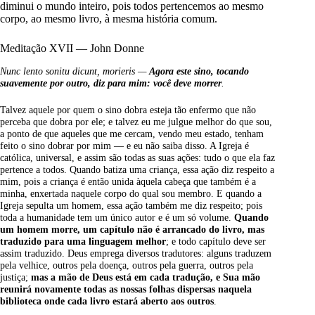
diminui o mundo inteiro, pois todos pertencemos ao mesmo
corpo, ao mesmo livro, à mesma história comum.
Meditação XVII — John Donne
Nunc lento sonitu dicunt, morieris —
Agora este sino, tocando
suavemente por outro, diz para mim: você deve morrer
.
Talvez aquele por quem o sino dobra esteja tão enfermo que não
perceba que dobra por ele; e talvez eu me julgue melhor do que sou,
a ponto de que aqueles que me cercam, vendo meu estado, tenham
feito o sino dobrar por mim — e eu não saiba disso. A Igreja é
católica, universal, e assim são todas as suas ações: tudo o que ela faz
pertence a todos. Quando batiza uma criança, essa ação diz respeito a
mim, pois a criança é então unida àquela cabeça que também é a
minha, enxertada naquele corpo do qual sou membro. E quando a
Igreja sepulta um homem, essa ação também me diz respeito; pois
toda a humanidade tem um único autor e é um só volume.
Quando
um homem morre, um capítulo não é arrancado do livro, mas
traduzido para uma linguagem melhor
; e todo capítulo deve ser
assim traduzido. Deus emprega diversos tradutores: alguns traduzem
pela velhice, outros pela doença, outros pela guerra, outros pela
justiça;
mas a mão de Deus está em cada tradução, e Sua mão
reunirá novamente todas as nossas folhas dispersas naquela
biblioteca onde cada livro estará aberto aos outros
.