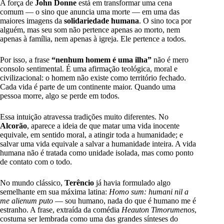
A força de
John Donne
está em transformar uma cena
comum — o sino que anuncia uma morte — em uma das
maiores imagens da
solidariedade humana
. O sino toca por
alguém, mas seu som não pertence apenas ao morto, nem
apenas à família, nem apenas à igreja. Ele pertence a todos.
Por isso, a frase
“nenhum homem é uma ilha”
não é mero
consolo sentimental. É uma afirmação teológica, moral e
civilizacional: o homem não existe como território fechado.
Cada vida é parte de um continente maior. Quando uma
pessoa morre, algo se perde em todos.
Essa intuição atravessa tradições muito diferentes. No
Alcorão
, aparece a ideia de que matar uma vida inocente
equivale, em sentido moral, a atingir toda a humanidade; e
salvar uma vida equivale a salvar a humanidade inteira. A vida
humana não é tratada como unidade isolada, mas como ponto
de contato com o todo.
No mundo clássico,
Terêncio
já havia formulado algo
semelhante em sua máxima latina:
Homo sum: humani nil a
me alienum puto
— sou humano, nada do que é humano me é
estranho. A frase, extraída da comédia
Heauton Timorumenos
,
costuma ser lembrada como uma das grandes sínteses do