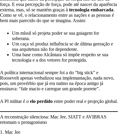
força. E essa percepção de força, pode até nascer da aparência
externa, mas, só se mantém graças à
tecnologia embarcada
.
Como se vê, o relacionamento entre as nações e as pessoas é
bem mais parecido do que se imagina. Assim:
Um míssil só projeta poder se sua guiagem for
soberana.
Um caça só produz influência se de última geeração e
sua arquitetura não for dependente.
Uma base como Alcântara só impõe respeito se sua
tecnologia e a dos vetores for protegida.
A política internacional sempre foi a do “big stick” e
Roosevelt apenas verbalizou sua implemantação, nada novo,
pois, um provérbio que já era natino na época antigo já
ensinava: “fale macio e carregue um grande porrete”.
A PI militar é o
elo perdido
entre poder real e projeção global.
A reconstrução silenciosa: Mac Jee, SIATT e AVIBRAS
retomam o protagonismo
1. Mac Jee