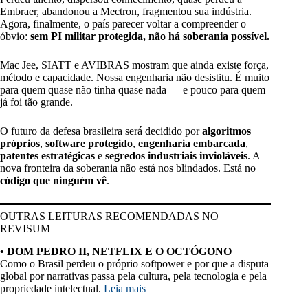
Embraer, abandonou a Mectron, fragmentou sua indústria.
Agora, finalmente, o país parecer voltar a compreender o
óbvio:
sem PI militar protegida, não há soberania possível.
Mac Jee, SIATT e AVIBRAS mostram que ainda existe força,
método e capacidade. Nossa engenharia não desistitu. É muito
para quem quase não tinha quase nada — e pouco para quem
já foi tão grande.
O futuro da defesa brasileira será decidido por
algoritmos
próprios
,
software protegido
,
engenharia embarcada
,
patentes estratégicas
e
segredos industriais invioláveis
. A
nova fronteira da soberania não está nos blindados. Está no
código que ninguém vê
.
OUTRAS LEITURAS RECOMENDADAS NO
REVISUM
• DOM PEDRO II, NETFLIX E O OCTÓGONO
Como o Brasil perdeu o próprio softpower e por que a disputa
global por narrativas passa pela cultura, pela tecnologia e pela
propriedade intelectual.
Leia mais