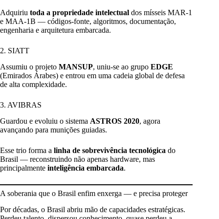
Adquiriu
toda a propriedade intelectual
dos mísseis MAR-1
e MAA-1B — códigos-fonte, algoritmos, documentação,
engenharia e arquitetura embarcada.
2. SIATT
Assumiu o projeto
MANSUP
, uniu-se ao grupo
EDGE
(Emirados Árabes) e entrou em uma cadeia global de defesa
de alta complexidade.
3. AVIBRAS
Guardou e evoluiu o sistema
ASTROS 2020
, agora
avançando para munições guiadas.
Esse trio forma a
linha de sobrevivência tecnológica
do
Brasil — reconstruindo não apenas hardware, mas
principalmente
inteligência embarcada
.
A soberania que o Brasil enfim enxerga — e precisa proteger
Por décadas, o Brasil abriu mão de capacidades estratégicas.
Perdeu talento, dispersou conhecimento, quase perdeu a