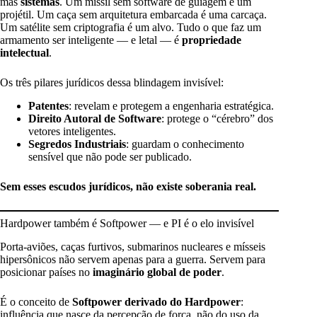
mas
sistemas
. Um míssil sem software de guiagem é um
projétil. Um caça sem arquitetura embarcada é uma carcaça.
Um satélite sem criptografia é um alvo. Tudo o que faz um
armamento ser inteligente — e letal — é
propriedade
intelectual
.
Os três pilares jurídicos dessa blindagem invisível:
Patentes
: revelam e protegem a engenharia estratégica.
Direito Autoral de Software
: protege o “cérebro” dos
vetores inteligentes.
Segredos Industriais
: guardam o conhecimento
sensível que não pode ser publicado.
Sem esses escudos jurídicos, não existe soberania real.
Hardpower também é Softpower — e PI é o elo invisível
Porta-aviões, caças furtivos, submarinos nucleares e mísseis
hipersônicos não servem apenas para a guerra. Servem para
posicionar países no
imaginário global de poder
.
É o conceito de
Softpower derivado do Hardpower
:
influência que nasce da percepção de força, não do uso da