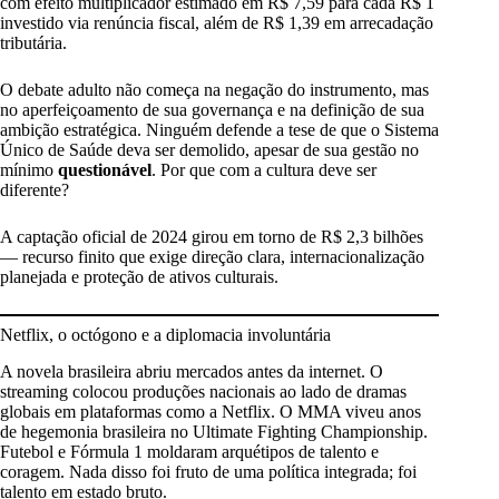
com efeito multiplicador estimado em R$ 7,59 para cada R$ 1
investido via renúncia fiscal, além de R$ 1,39 em arrecadação
tributária.
O debate adulto não começa na negação do instrumento, mas
no aperfeiçoamento de sua governança e na definição de sua
ambição estratégica. Ninguém defende a tese de que o Sistema
Único de Saúde deva ser demolido, apesar de sua gestão no
mínimo
questionável
. Por que com a cultura deve ser
diferente?
A captação oficial de 2024 girou em torno de R$ 2,3 bilhões
— recurso finito que exige direção clara, internacionalização
planejada e proteção de ativos culturais.
Netflix, o octógono e a diplomacia involuntária
A novela brasileira abriu mercados antes da internet. O
streaming colocou produções nacionais ao lado de dramas
globais em plataformas como a Netflix. O MMA viveu anos
de hegemonia brasileira no Ultimate Fighting Championship.
Futebol e Fórmula 1 moldaram arquétipos de talento e
coragem. Nada disso foi fruto de uma política integrada; foi
talento em estado bruto.