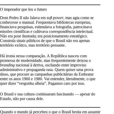
O imperador que leu o futuro
Dom Pedro II não falava em
soft power
, mas agia como se
conhecesse o manual. Frequentava bibliotecas europeias,
financiava pesquisas, estimulava a fotografia, patrocinava
missões científicas e cultivava correspondência intelectual.
Não era pose ilustrada; era posicionamento estratégico.
Construía sinais públicos de que o Brasil não era apenas
território exótico, mas território pensante.
Há ironia nessa comparação. A República nasceu com
promessa de modernidade, mas frequentemente deixou o
branding
nacional à deriva, oscilando entre improviso
administrativo e propaganda rasa. Quem quiser uma prova
disso, que procure as campanhas publicitárias da Embratur
entre os anos 1960 e 1980. Vai entender, literalmente, o que
quer dizer “vergonha alheia”. Pagamos caro por isso.
O Brasil e sua cultura continuaram fascinando — apesar do
Estado, não por causa dele.
Quando o mundo já percebeu o que o Brasil hesita em assumir