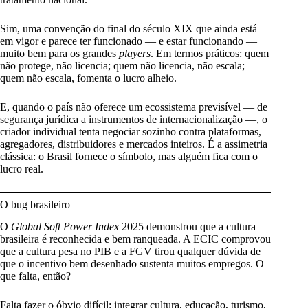
Sim, uma convenção do final do século XIX que ainda está
em vigor e parece ter funcionado — e estar funcionando —
muito bem para os grandes
players
. Em termos práticos: quem
não protege, não licencia; quem não licencia, não escala;
quem não escala, fomenta o lucro alheio.
E, quando o país não oferece um ecossistema previsível — de
segurança jurídica a instrumentos de internacionalização —, o
criador individual tenta negociar sozinho contra plataformas,
agregadores, distribuidores e mercados inteiros. É a assimetria
clássica: o Brasil fornece o símbolo, mas alguém fica com o
lucro real.
O bug brasileiro
O
Global Soft Power Index
2025 demonstrou que a cultura
brasileira é reconhecida e bem ranqueada. A ECIC comprovou
que a cultura pesa no PIB e a FGV tirou qualquer dúvida de
que o incentivo bem desenhado sustenta muitos empregos. O
que falta, então?
Falta fazer o óbvio difícil: integrar cultura, educação, turismo,