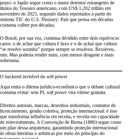
prazo: o Japão segue como o maior detentor estrangeiro de
títulos do Tesouro americano, com US$ 1,202 trilhão em
novembro de 2025, segundo dados reportados a partir do
sistema TIC do
U.S. Treasury
. País que pensa em décadas
costuma colher por décadas.
O Brasil, por sua vez, continua dividido entre dois equívocos
caros: o de achar que cultura é luxo e o de achar que cultura
“se resolve sozinha” porque sempre se resolveu. Resolveu,
sim. Mas poderia render mais, com menos desgaste e mais
soberania.
O backend invisível do soft power
Aqui entra o dilema jurídico-econômico que o debate cultural
costuma evitar: sem PI,
soft power
vira vitrine gratuita.
Direitos autorais, marcas, desenhos industriais, contratos de
licenciamento, gestão coletiva, proteção internacional: é isso
que transforma influência em receita, e receita em capacidade
de reinvestimento. A Convenção de Berna (1886) segue como
um pilar dessa arquitetura, garantindo proteção internacional
às obras literárias e artísticas por meio do princípio do
tratamento nacional.