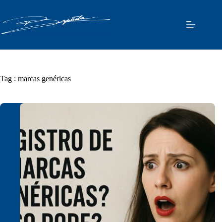
Pular
para
o
conteúdo
Tag
: marcas genéricas