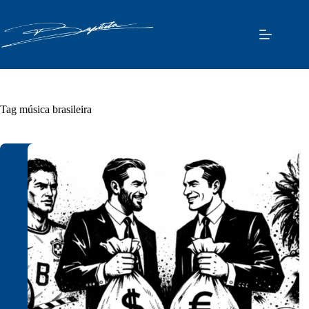
Pular
para
o
conteúdo
Tag
música brasileira