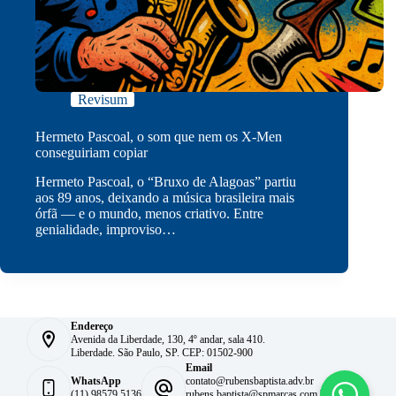
Revisum
Hermeto Pascoal, o som que nem os X-Men
conseguiriam copiar
Hermeto Pascoal, o “Bruxo de Alagoas” partiu
aos 89 anos, deixando a música brasileira mais
órfã — e o mundo, menos criativo. Entre
genialidade, improviso…
Endereço
Avenida da Liberdade, 130, 4º andar, sala 410.
Liberdade. São Paulo, SP. CEP: 01502-900
Email
WhatsApp
contato@rubensbaptista.adv.br
(11) 98579 5136
rubens.baptista@spmarcas.com.br