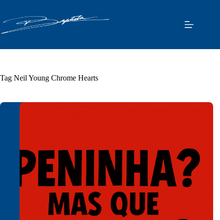
Pular
para
o
conteúdo
Tag
Neil Young Chrome Hearts