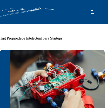
Pular
para
o
conteúdo
Tag
Propriedade Intelectual para Startups