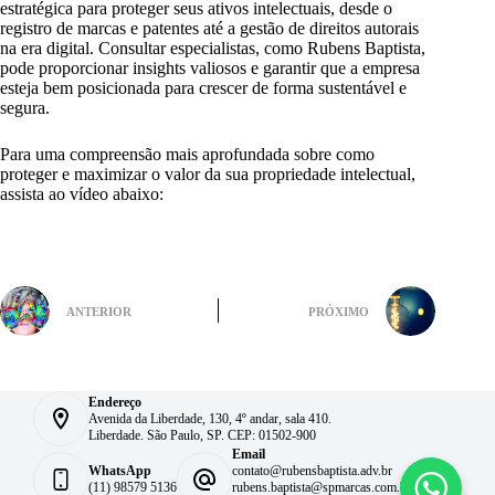
estratégica para proteger seus ativos intelectuais, desde o
registro de marcas e patentes até a gestão de direitos autorais
na era digital. Consultar especialistas, como Rubens Baptista,
pode proporcionar insights valiosos e garantir que a empresa
esteja bem posicionada para crescer de forma sustentável e
segura.
Para uma compreensão mais aprofundada sobre como
proteger e maximizar o valor da sua propriedade intelectual,
assista ao vídeo abaixo:
ANTERIOR
PRÓXIMO
Endereço
Avenida da Liberdade, 130, 4º andar, sala 410.
Liberdade. São Paulo, SP. CEP: 01502-900
Email
WhatsApp
contato@rubensbaptista.adv.br
(11) 98579 5136
rubens.baptista@spmarcas.com.br