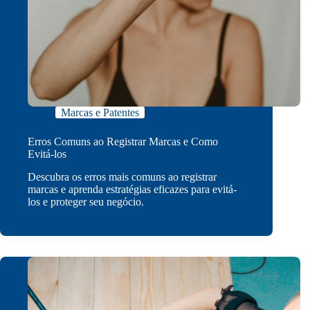
Marcas e Patentes
Erros Comuns ao Registrar Marcas e Como
Evitá-los
Descubra os erros mais comuns ao registrar
marcas e aprenda estratégias eficazes para evitá-
los e proteger seu negócio.