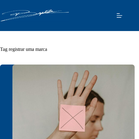
Pular
para
o
conteúdo
Tag
registrar uma marca