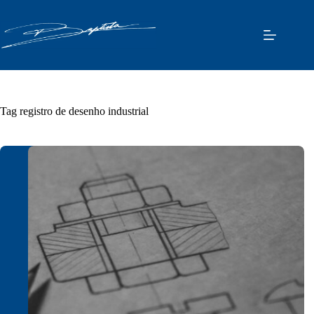
Pular
para
o
conteúdo
Tag
registro de desenho industrial