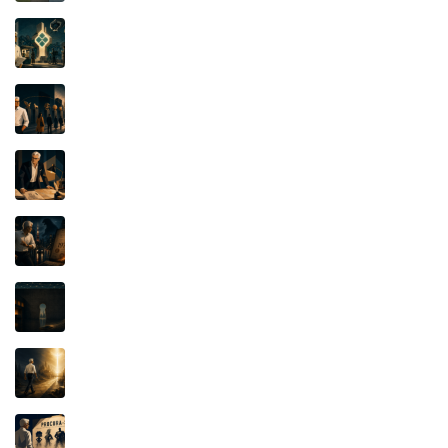
PIX: quando uma marca de alto renome vira
questão de soberania
A Luta pelo Significado: a função essencial da
marca é distinguir
Iluminismo e Propriedade Intelectual: a lâmpada
que não se apagou
ULTRASEVEN, ULTRAMAN E O CONTRATO
KAIJU: O Documento de 1976
IFOOD x KEETA: O SEGREDO, O APLICATIVO
E A JUSTIÇA
PROSPERIDADE BÍBLICA: o dinheiro, o poder e
a verdadeira fonte da riqueza
QUANDO O PERSONAGEM PAGA A CONTA:
Mafalda, Pato Donald e o poder invisível do
catálogo