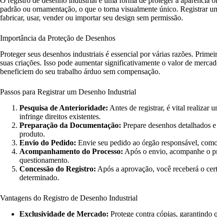
O registro de desenho industrial é uma forma de proteger a aparência o
padrão ou ornamentação, o que o torna visualmente único. Registrar um
fabricar, usar, vender ou importar seu design sem permissão.
Importância da Proteção de Desenhos
Proteger seus desenhos industriais é essencial por várias razões. Primei
suas criações. Isso pode aumentar significativamente o valor de mercad
beneficiem do seu trabalho árduo sem compensação.
Passos para Registrar um Desenho Industrial
Pesquisa de Anterioridade:
Antes de registrar, é vital realizar
infringe direitos existentes.
Preparação da Documentação:
Prepare desenhos detalhados e u
produto.
Envio do Pedido:
Envie seu pedido ao órgão responsável, como
Acompanhamento do Processo:
Após o envio, acompanhe o pr
questionamento.
Concessão do Registro:
Após a aprovação, você receberá o certi
determinado.
Vantagens do Registro de Desenho Industrial
Exclusividade de Mercado:
Protege contra cópias, garantindo 