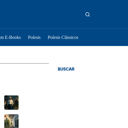
um E-Books
Poíesis
Poíesis Clássicos
squisar
BUSCAR
osts Recentes
As coisas são como são
O Tratado de Budapeste e o novo gargalo
brasileiro