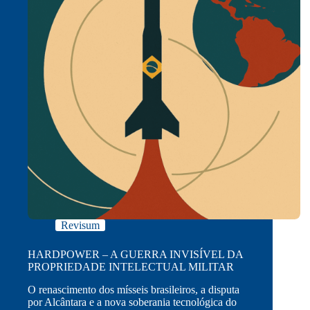
Revisum
HARDPOWER – A GUERRA INVISÍVEL DA
PROPRIEDADE INTELECTUAL MILITAR
O renascimento dos mísseis brasileiros, a disputa
por Alcântara e a nova soberania tecnológica do