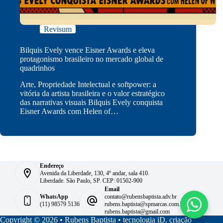
Revisum
Bilquis Evely vence Eisner Awards e eleva
protagonismo brasileiro no mercado global de
quadrinhos
Arte, Propriedade Intelectual e softpower: a
vitória da artista brasileira e o valor estratégico
das narrativas visuais Bilquis Evely conquista
Eisner Awards com Helen of…
Endereço
Avenida da Liberdade, 130, 4º andar, sala 410.
Liberdade. São Paulo, SP. CEP: 01502-900
Email
WhatsApp
contato@rubensbaptista.adv.br
(11) 98579 5136
rubens.baptista@spmarcas.com.br
rubens.baptista@gmail.com
Copyright © 2026 • Rubens Baptista •
tecnologia iD. criação