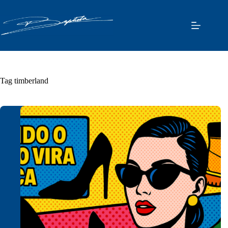
Pular
para
o
conteúdo
Tag
timberland