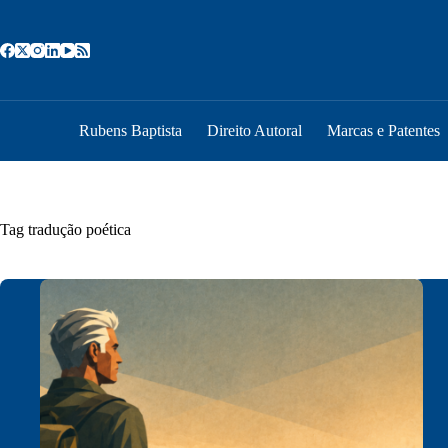
Pular
para
o
conteúdo
Rubens Baptista
Direito Autoral
Marcas e Patentes
Tag
tradução poética