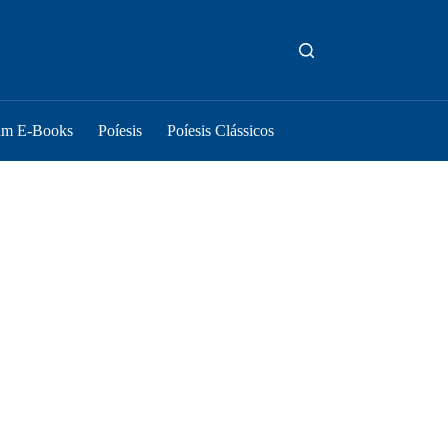
um E-Books
Poíesis
Poíesis Clássicos