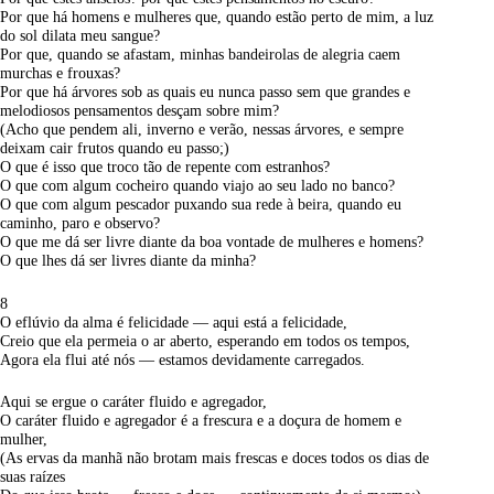
Por que há homens e mulheres que, quando estão perto de mim, a luz
do sol dilata meu sangue?
Por que, quando se afastam, minhas bandeirolas de alegria caem
murchas e frouxas?
Por que há árvores sob as quais eu nunca passo sem que grandes e
melodiosos pensamentos desçam sobre mim?
(Acho que pendem ali, inverno e verão, nessas árvores, e sempre
deixam cair frutos quando eu passo;)
O que é isso que troco tão de repente com estranhos?
O que com algum cocheiro quando viajo ao seu lado no banco?
O que com algum pescador puxando sua rede à beira, quando eu
caminho, paro e observo?
O que me dá ser livre diante da boa vontade de mulheres e homens?
O que lhes dá ser livres diante da minha?
8
O eflúvio da alma é felicidade — aqui está a felicidade,
Creio que ela permeia o ar aberto, esperando em todos os tempos,
Agora ela flui até nós — estamos devidamente carregados.
Aqui se ergue o caráter fluido e agregador,
O caráter fluido e agregador é a frescura e a doçura de homem e
mulher,
(As ervas da manhã não brotam mais frescas e doces todos os dias de
suas raízes