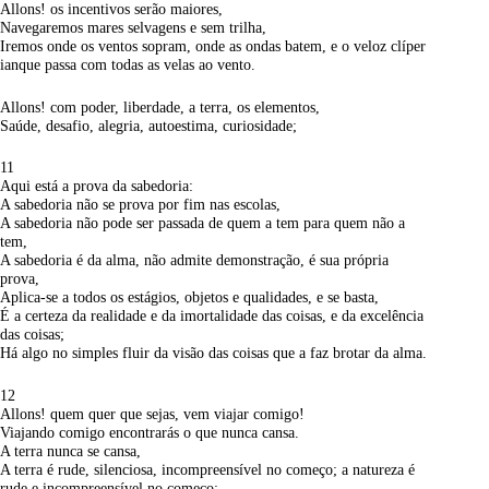
Allons! os incentivos serão maiores,
Navegaremos mares selvagens e sem trilha,
Iremos onde os ventos sopram, onde as ondas batem, e o veloz clíper
ianque passa com todas as velas ao vento.
Allons! com poder, liberdade, a terra, os elementos,
Saúde, desafio, alegria, autoestima, curiosidade;
11
Aqui está a prova da sabedoria:
A sabedoria não se prova por fim nas escolas,
A sabedoria não pode ser passada de quem a tem para quem não a
tem,
A sabedoria é da alma, não admite demonstração, é sua própria
prova,
Aplica-se a todos os estágios, objetos e qualidades, e se basta,
É a certeza da realidade e da imortalidade das coisas, e da excelência
das coisas;
Há algo no simples fluir da visão das coisas que a faz brotar da alma.
12
Allons! quem quer que sejas, vem viajar comigo!
Viajando comigo encontrarás o que nunca cansa.
A terra nunca se cansa,
A terra é rude, silenciosa, incompreensível no começo; a natureza é
rude e incompreensível no começo;