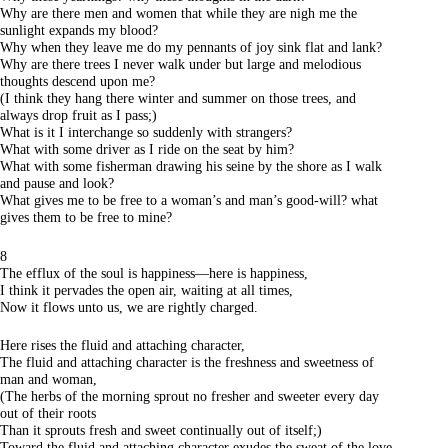
Why are there men and women that while they are nigh me the
sunlight expands my blood?
Why when they leave me do my pennants of joy sink flat and lank?
Why are there trees I never walk under but large and melodious
thoughts descend upon me?
(I think they hang there winter and summer on those trees, and
always drop fruit as I pass;)
What is it I interchange so suddenly with strangers?
What with some driver as I ride on the seat by him?
What with some fisherman drawing his seine by the shore as I walk
and pause and look?
What gives me to be free to a woman’s and man’s good-will? what
gives them to be free to mine?
8
The efflux of the soul is happiness—here is happiness,
I think it pervades the open air, waiting at all times,
Now it flows unto us, we are rightly charged.
Here rises the fluid and attaching character,
The fluid and attaching character is the freshness and sweetness of
man and woman,
(The herbs of the morning sprout no fresher and sweeter every day
out of their roots
Than it sprouts fresh and sweet continually out of itself;)
Toward the fluid and attaching character exudes the sweat of the love