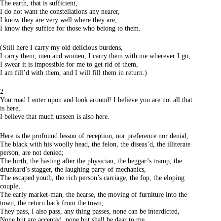
The earth, that is sufficient,
I do not want the constellations any nearer,
I know they are very well where they are,
I know they suffice for those who belong to them.
(Still here I carry my old delicious burdens,
I carry them, men and women, I carry them with me wherever I go,
I swear it is impossible for me to get rid of them,
I am fill’d with them, and I will fill them in return.)
2
You road I enter upon and look around! I believe you are not all that
is here,
I believe that much unseen is also here.
Here is the profound lesson of reception, nor preference nor denial,
The black with his woolly head, the felon, the diseas’d, the illiterate
person, are not denied;
The birth, the hasting after the physician, the beggar’s tramp, the
drunkard’s stagger, the laughing party of mechanics,
The escaped youth, the rich person’s carriage, the fop, the eloping
couple,
The early market-man, the hearse, the moving of furniture into the
town, the return back from the town,
They pass, I also pass, any thing passes, none can be interdicted,
None but are accepted, none but shall be dear to me.