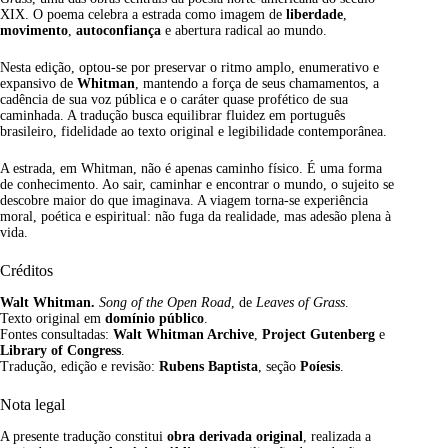
XIX. O poema celebra a estrada como imagem de
liberdade
,
movimento
,
autoconfiança
e abertura radical ao mundo.
Nesta edição, optou-se por preservar o ritmo amplo, enumerativo e
expansivo de
Whitman
, mantendo a força de seus chamamentos, a
cadência de sua voz pública e o caráter quase profético de sua
caminhada. A tradução busca equilibrar fluidez em português
brasileiro, fidelidade ao texto original e legibilidade contemporânea.
A estrada, em Whitman, não é apenas caminho físico. É uma forma
de conhecimento. Ao sair, caminhar e encontrar o mundo, o sujeito se
descobre maior do que imaginava. A viagem torna-se experiência
moral, poética e espiritual: não fuga da realidade, mas adesão plena à
vida.
Créditos
Walt Whitman.
Song of the Open Road
, de
Leaves of Grass
.
Texto original em
domínio público
.
Fontes consultadas:
Walt Whitman Archive
,
Project Gutenberg
e
Library of Congress
.
Tradução, edição e revisão:
Rubens Baptista
, seção
Poíesis
.
Nota legal
A presente tradução constitui
obra derivada original
, realizada a