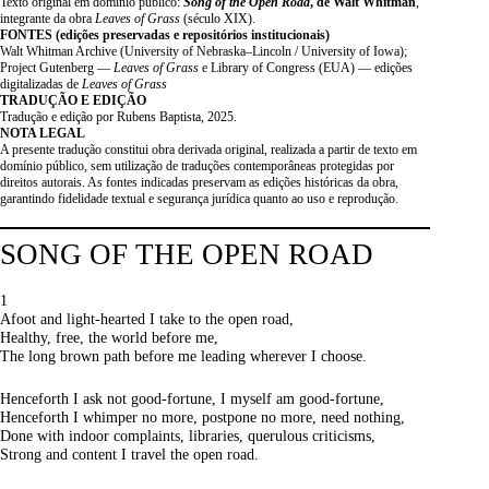
Texto original em domínio público:
Song of the Open Road
, de Walt Whitman
,
integrante da obra
Leaves of Grass
(século XIX).
FONTES (edições preservadas e repositórios institucionais)
Walt Whitman Archive (University of Nebraska–Lincoln / University of Iowa);
Project Gutenberg —
Leaves of Grass
e Library of Congress (EUA) — edições
digitalizadas de
Leaves of Grass
TRADUÇÃO E EDIÇÃO
Tradução e edição por Rubens Baptista, 2025.
NOTA LEGAL
A presente tradução constitui obra derivada original, realizada a partir de texto em
domínio público, sem utilização de traduções contemporâneas protegidas por
direitos autorais. As fontes indicadas preservam as edições históricas da obra,
garantindo fidelidade textual e segurança jurídica quanto ao uso e reprodução.
SONG OF THE OPEN ROAD
1
Afoot and light-hearted I take to the open road,
Healthy, free, the world before me,
The long brown path before me leading wherever I choose.
Henceforth I ask not good-fortune, I myself am good-fortune,
Henceforth I whimper no more, postpone no more, need nothing,
Done with indoor complaints, libraries, querulous criticisms,
Strong and content I travel the open road.