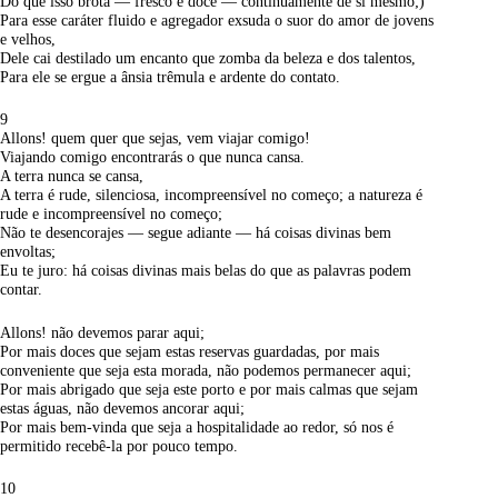
Do que isso brota — fresco e doce — continuamente de si mesmo;)
Para esse caráter fluido e agregador exsuda o suor do amor de jovens
e velhos,
Dele cai destilado um encanto que zomba da beleza e dos talentos,
Para ele se ergue a ânsia trêmula e ardente do contato.
9
Allons! quem quer que sejas, vem viajar comigo!
Viajando comigo encontrarás o que nunca cansa.
A terra nunca se cansa,
A terra é rude, silenciosa, incompreensível no começo; a natureza é
rude e incompreensível no começo;
Não te desencorajes — segue adiante — há coisas divinas bem
envoltas;
Eu te juro: há coisas divinas mais belas do que as palavras podem
contar.
Allons! não devemos parar aqui;
Por mais doces que sejam estas reservas guardadas, por mais
conveniente que seja esta morada, não podemos permanecer aqui;
Por mais abrigado que seja este porto e por mais calmas que sejam
estas águas, não devemos ancorar aqui;
Por mais bem-vinda que seja a hospitalidade ao redor, só nos é
permitido recebê-la por pouco tempo.
10