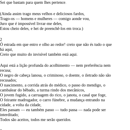
Sei que bastam para quem lhes pertence.
(Ainda assim trago meus velhos e deliciosos fardos,
Trago-os — homens e mulheres — comigo aonde vou,
Juro que é impossível livrar-me deles,
Estou cheio deles, e hei de preenchê-los em troca.)
2
Ó estrada em que entro e olho ao redor! creio que não és tudo o que
há aqui,
Creio que muito do invisível também está aqui.
Aqui está a lição profunda do acolhimento — nem preferência nem
recusa;
O negro de cabeça lanosa, o criminoso, o doente, o iletrado não são
recusados;
O nascimento, a corrida atrás do médico, o passo do mendigo, o
cambalear do bêbado, a turma rindo dos mecânicos,
O jovem fugido, a carruagem do rico, o janota, o casal que foge,
O feirante madrugador, o carro fúnebre, a mudança entrando na
cidade, a volta da cidade,
Eles passam — eu também passo — tudo passa — nada pode ser
interditado;
Todos são aceitos, todos me serão queridos.