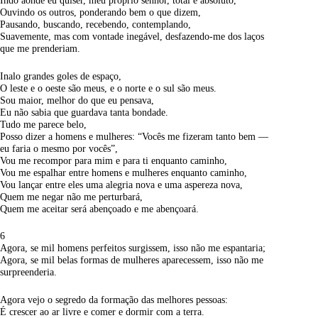
Indo aonde eu quiser, meu próprio senhor, total e absoluto,
Ouvindo os outros, ponderando bem o que dizem,
Pausando, buscando, recebendo, contemplando,
Suavemente, mas com vontade inegável, desfazendo-me dos laços
que me prenderiam.
Inalo grandes goles de espaço,
O leste e o oeste são meus, e o norte e o sul são meus.
Sou maior, melhor do que eu pensava,
Eu não sabia que guardava tanta bondade.
Tudo me parece belo,
Posso dizer a homens e mulheres: “Vocês me fizeram tanto bem —
eu faria o mesmo por vocês”,
Vou me recompor para mim e para ti enquanto caminho,
Vou me espalhar entre homens e mulheres enquanto caminho,
Vou lançar entre eles uma alegria nova e uma aspereza nova,
Quem me negar não me perturbará,
Quem me aceitar será abençoado e me abençoará.
6
Agora, se mil homens perfeitos surgissem, isso não me espantaria;
Agora, se mil belas formas de mulheres aparecessem, isso não me
surpreenderia.
Agora vejo o segredo da formação das melhores pessoas:
É crescer ao ar livre e comer e dormir com a terra.