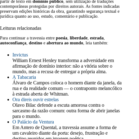
partir de texto em
domínio público
, sem utilização de traduções
contemporâneas protegidas por direitos autorais. As fontes indicadas
preservam edições históricas da obra, garantindo segurança textual e
jurídica quanto ao uso, estudo, comentário e publicação.
Leituras relacionadas
Para continuar a travessia entre
poesia
,
liberdade
,
estrada
,
autoconfiança
,
destino
e
abertura ao mundo
, leia também:
Invictus
William Ernest Henley transforma a adversidade em
afirmação de domínio interior: não a vitória sobre o
mundo, mas a recusa de entregar a própria alma.
A Tabacaria
Álvaro de Campos coloca o homem diante da janela, da
rua e da realidade comum — o contraponto melancólico
à estrada aberta de Whitman.
Ora direis ouvir estrelas
Olavo Bilac defende a escuta amorosa contra o
sarcasmo da razão comum: outra forma de abrir janelas
para o mundo.
O Palácio da Ventura
Em Antero de Quental, a travessia assume a forma de
um cavaleiro diante da porta: desejo, frustração e
destino reunidos em imagem poética.