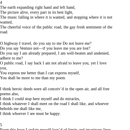
4
The earth expanding right hand and left hand,
The picture alive, every part in its best light,
The music falling in where it is wanted, and stopping where it is not
wanted,
The cheerful voice of the public road, the gay fresh sentiment of the
road.
O highway I travel, do you say to me Do not leave me?
Do you say Venture not—if you leave me you are lost?
Do you say I am already prepared, I am well-beaten and undenied,
adhere to me?
O public road, I say back I am not afraid to leave you, yet I love
you,
You express me better than I can express myself,
You shall be more to me than my poem.
I think heroic deeds were all conceiv’d in the open air, and all free
poems also,
I think I could stop here myself and do miracles,
I think whatever I shall meet on the road I shall like, and whoever
beholds me shall like me,
I think whoever I see must be happy.
5
From this hour I ordain myself loos’d of limits and imaginary lines,