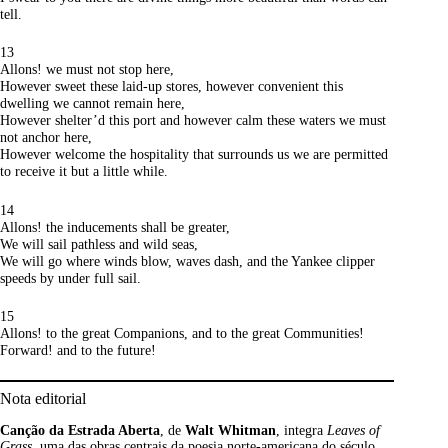
tell.
13
Allons! we must not stop here,
However sweet these laid-up stores, however convenient this
dwelling we cannot remain here,
However shelter’d this port and however calm these waters we must
not anchor here,
However welcome the hospitality that surrounds us we are permitted
to receive it but a little while.
14
Allons! the inducements shall be greater,
We will sail pathless and wild seas,
We will go where winds blow, waves dash, and the Yankee clipper
speeds by under full sail.
15
Allons! to the great Companions, and to the great Communities!
Forward! and to the future!
Nota editorial
Canção da Estrada Aberta
, de
Walt Whitman
, integra
Leaves of
Grass
, uma das obras centrais da poesia norte-americana do século