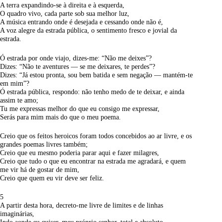
A terra expandindo-se à direita e à esquerda,
O quadro vivo, cada parte sob sua melhor luz,
A música entrando onde é desejada e cessando onde não é,
A voz alegre da estrada pública, o sentimento fresco e jovial da
estrada.
Ó estrada por onde viajo, dizes-me: “Não me deixes”?
Dizes: “Não te aventures — se me deixares, te perdes”?
Dizes: “Já estou pronta, sou bem batida e sem negação — mantém-te
em mim”?
Ó estrada pública, respondo: não tenho medo de te deixar, e ainda
assim te amo;
Tu me expressas melhor do que eu consigo me expressar,
Serás para mim mais do que o meu poema.
Creio que os feitos heroicos foram todos concebidos ao ar livre, e os
grandes poemas livres também;
Creio que eu mesmo poderia parar aqui e fazer milagres,
Creio que tudo o que eu encontrar na estrada me agradará, e quem
me vir há de gostar de mim,
Creio que quem eu vir deve ser feliz.
5
A partir desta hora, decreto-me livre de limites e de linhas
imaginárias,