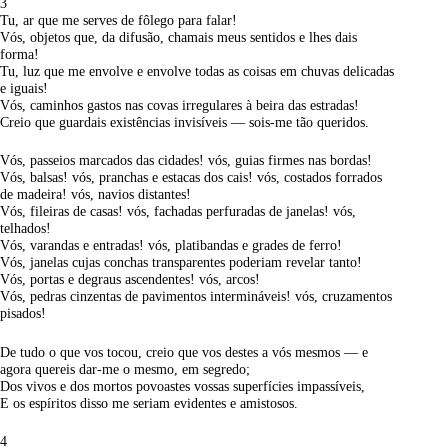
3
Tu, ar que me serves de fôlego para falar!
Vós, objetos que, da difusão, chamais meus sentidos e lhes dais
forma!
Tu, luz que me envolve e envolve todas as coisas em chuvas delicadas
e iguais!
Vós, caminhos gastos nas covas irregulares à beira das estradas!
Creio que guardais existências invisíveis — sois-me tão queridos.
Vós, passeios marcados das cidades! vós, guias firmes nas bordas!
Vós, balsas! vós, pranchas e estacas dos cais! vós, costados forrados
de madeira! vós, navios distantes!
Vós, fileiras de casas! vós, fachadas perfuradas de janelas! vós,
telhados!
Vós, varandas e entradas! vós, platibandas e grades de ferro!
Vós, janelas cujas conchas transparentes poderiam revelar tanto!
Vós, portas e degraus ascendentes! vós, arcos!
Vós, pedras cinzentas de pavimentos intermináveis! vós, cruzamentos
pisados!
De tudo o que vos tocou, creio que vos destes a vós mesmos — e
agora quereis dar-me o mesmo, em segredo;
Dos vivos e dos mortos povoastes vossas superfícies impassíveis,
E os espíritos disso me seriam evidentes e amistosos.
4