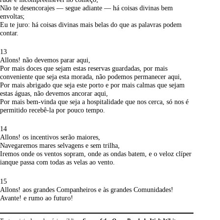
Não te desencorajes — segue adiante — há coisas divinas bem
envoltas;
Eu te juro: há coisas divinas mais belas do que as palavras podem
contar.
13
Allons! não devemos parar aqui,
Por mais doces que sejam estas reservas guardadas, por mais
conveniente que seja esta morada, não podemos permanecer aqui,
Por mais abrigado que seja este porto e por mais calmas que sejam
estas águas, não devemos ancorar aqui,
Por mais bem-vinda que seja a hospitalidade que nos cerca, só nos é
permitido recebê-la por pouco tempo.
14
Allons! os incentivos serão maiores,
Navegaremos mares selvagens e sem trilha,
Iremos onde os ventos sopram, onde as ondas batem, e o veloz clíper
ianque passa com todas as velas ao vento.
15
Allons! aos grandes Companheiros e às grandes Comunidades!
Avante! e rumo ao futuro!