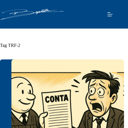
Pular
para
o
conteúdo
Tag
TRF-2