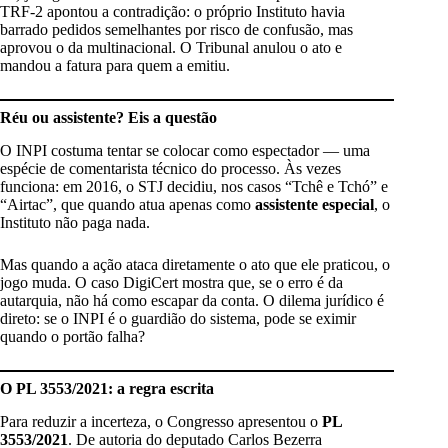
TRF-2 apontou a contradição: o próprio Instituto havia
barrado pedidos semelhantes por risco de confusão, mas
aprovou o da multinacional. O Tribunal anulou o ato e
mandou a fatura para quem a emitiu.
Réu ou assistente? Eis a questão
O INPI costuma tentar se colocar como espectador — uma
espécie de comentarista técnico do processo. Às vezes
funciona: em 2016, o STJ decidiu, nos casos “Tchê e Tchó” e
“Airtac”, que quando atua apenas como
assistente especial
, o
Instituto não paga nada.
Mas quando a ação ataca diretamente o ato que ele praticou, o
jogo muda. O caso DigiCert mostra que, se o erro é da
autarquia, não há como escapar da conta. O dilema jurídico é
direto: se o INPI é o guardião do sistema, pode se eximir
quando o portão falha?
O PL 3553/2021: a regra escrita
Para reduzir a incerteza, o Congresso apresentou o
PL
3553/2021
. De autoria do deputado Carlos Bezerra