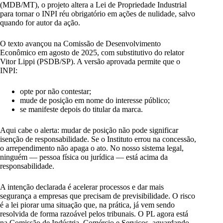
(MDB/MT), o projeto altera a Lei de Propriedade Industrial
para tornar o INPI réu obrigatório em ações de nulidade, salvo
quando for autor da ação.
O texto avançou na Comissão de Desenvolvimento
Econômico em agosto de 2025, com substitutivo do relator
Vitor Lippi (PSDB/SP). A versão aprovada permite que o
INPI:
opte por não contestar;
mude de posição em nome do interesse público;
se manifeste depois do titular da marca.
Aqui cabe o alerta: mudar de posição não pode significar
isenção de responsabilidade. Se o Instituto errou na concessão,
o arrependimento não apaga o ato. No nosso sistema legal,
ninguém — pessoa física ou jurídica — está acima da
responsabilidade.
A intenção declarada é acelerar processos e dar mais
segurança a empresas que precisam de previsibilidade. O risco
é a lei piorar uma situação que, na prática, já vem sendo
resolvida de forma razoável pelos tribunais. O PL agora está
na Comissão de Indústria, Comércio e Serviços, aguardando